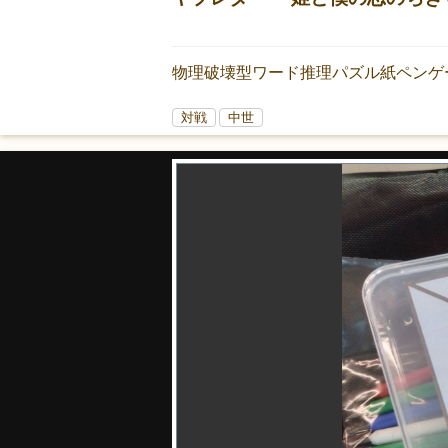
物理破壊型ワード推理パズル紙ペンゲ
対戦
中世