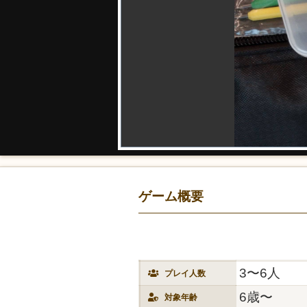
ゲーム概要
3〜6人
プレイ人数
6歳〜
対象年齢