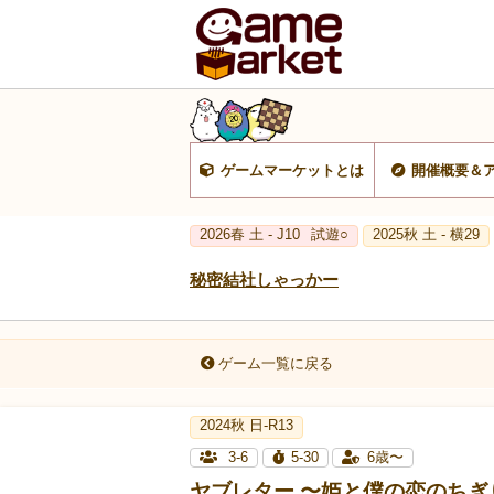
ゲームマーケットとは
開催概要＆
2026春 土 - J10
試遊○
2025秋 土 - 横29
秘密結社しゃっかー
ゲーム一覧に戻る
2024秋 日-R13
3-6
5-30
6歳〜
ヤブレター 〜姫と僕の恋のちぎ