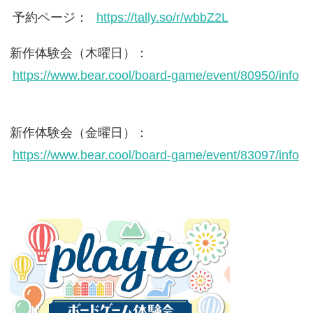
予約ページ：
https://tally.so/r/wbbZ2L
新作体験会（木曜日）：
https://www.bear.cool/board-game/event/80950/info
新作体験会（金曜日）：
https://www.bear.cool/board-game/event/83097/info