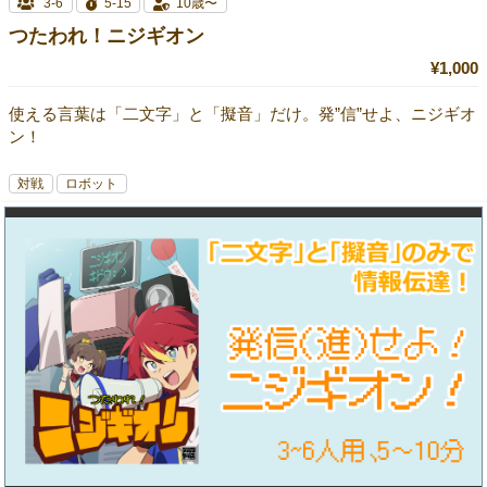
3-6
5-15
10歳〜
つたわれ！ニジギオン
¥1,000
使える言葉は「二文字」と「擬音」だけ。発”信”せよ、ニジギオ
ン！
対戦
ロボット