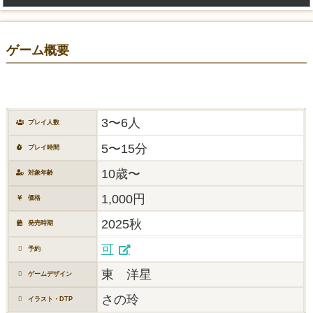
ゲーム概要
3〜6人
プレイ人数
5〜15分
プレイ時間
10歳〜
対象年齢
1,000円
価格
2025秋
発売時期
可
予約
東 洋星
ゲームデザイン
さの玲
イラスト・DTP