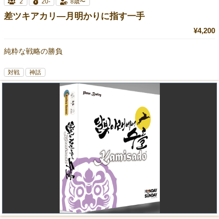
2
20-
8歳〜
差ツキアカリ—月明かりに指す一手
¥4,200
純粋な戦略の勝負
対戦
神話