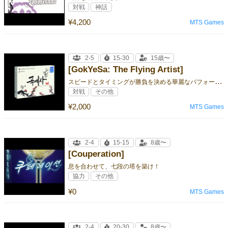
対戦
神話
¥4,200
MTS Games
2-5
15-30
15歳〜
[GokYeSa: The Flying Artist]
ス
ピードとタイミングが勝負を決める華麗なパフォーマンス！
対戦
その他
¥2,000
MTS Games
2-4
15-15
8歳〜
[Couperation]
息を合わせて、七段の塔を築け！
協力
その他
¥0
MTS Games
2-4
20-30
8歳〜