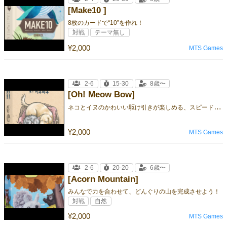
[Make10 ]
8枚のカードで“10”を作れ！
対戦
テーマ無し
¥2,000
MTS Games
2-6
15-30
8歳〜
[Oh! Meow Bow]
ネ
コとイヌのかわいい駆け引きが楽しめる、スピード勝負のカードゲーム
¥2,000
MTS Games
2-6
20-20
6歳〜
[Acorn Mountain]
みんなで力を合わせて、どんぐりの山を完成させよう！
対戦
自然
¥2,000
MTS Games