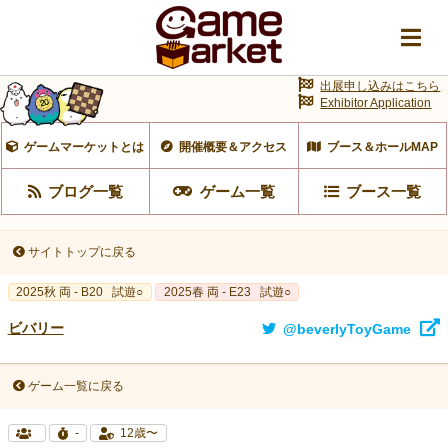
出展申し込みはこちら
Exhibitor Application
ゲームマーケットとは
開催概要＆アクセス
ブース＆ホールMAP
ブログ一覧
ゲーム一覧
ブース一覧
サイトトップに戻る
2025秋 両 - B20
試遊○
2025春 両 - E23
試遊○
ビバリー
@beverlyToyGame
ゲーム一覧に戻る
-
12歳〜