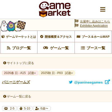
出展申し込みはこちら
Exhibitor Application
ゲームマーケットとは
開催概要＆アクセス
ブース＆ホールMAP
ブログ一覧
ゲーム一覧
ブース一覧
サイトトップに戻る
2026春 日 - A15
試遊○
2025秋 日 - P03
試遊○
パニーニゲームズ
@panineegames
ゲーム一覧に戻る
2-5
5-10
6歳〜