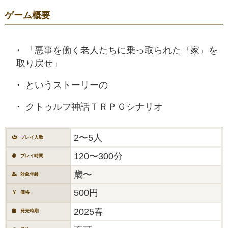
ゲーム概要
「悪事を働く老人たちに乗っ取られた『家』を
取り戻せ」
というストーリーの
クトゥルフ神話ＴＲＰＧシナリオ
2〜5人
プレイ人数
120〜300分
プレイ時間
歳〜
対象年齢
500円
価格
2025春
発売時期