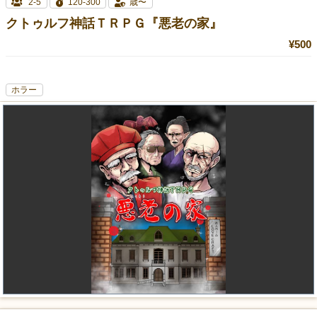
2-5
120-300
歳〜
クトゥルフ神話ＴＲＰＧ『悪老の家』
¥500
ホラー