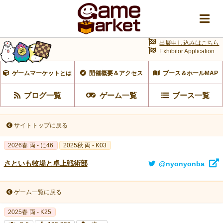
出展申し込みはこちら
Exhibitor Application
ゲームマーケットとは
開催概要＆アクセス
ブース＆ホールMAP
ブログ一覧
ゲーム一覧
ブース一覧
サイトトップに戻る
2026春 両 - に46
2025秋 両 - K03
さといも牧場と卓上戦術部
@nyonyonba
ゲーム一覧に戻る
2025春 両 - K25