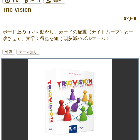
1-6
25-30
8歳〜
Trio Vision
¥2,500
ボード上のコマを動かし、カードの配置（ナイトムーブ）と一
致させて、素早く得点を狙う頭脳派パズルゲーム！
対戦
テーマ無し