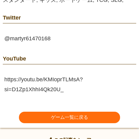
Twitter
@martyr61470168
YouTube
https://youtu.be/KMIoprTLMsA?
si=D1Zp1XhhI4Qk20U_
ゲーム一覧に戻る