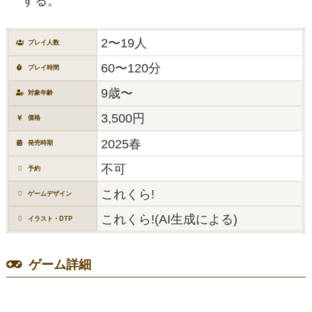
する。
2〜19人
プレイ人数
60〜120分
プレイ時間
9歳〜
対象年齢
3,500円
価格
2025春
発売時期
不可
予約
これくら!
ゲームデザイン
これくら!(AI生成による)
イラスト・DTP
ゲーム詳細