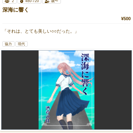
2
480-720
歳〜
深海に響く
¥500
「それは、とても美しい○○だった。」
協力
現代