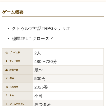
ゲーム概要
クトゥルフ神話TRPGシナリオ
秘匿2PL半クローズド
2人
プレイ人数
480〜720分
プレイ時間
歳〜
対象年齢
500円
価格
2025春
発売時期
不可
予約
おつまみ
ゲームデザイン