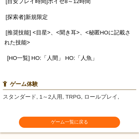
[目安プレイ時間]ボイセ8～12時間
[探索者]新規限定
[推奨技能] <目星>、<聞き耳>、<秘匿HOに記載さ
れた技能>
[HO一覧] HO:「人間」 HO:「人魚」
ゲーム体験
スタンダード, 1～2人用, TRPG, ロールプレイ,
ゲーム一覧に戻る