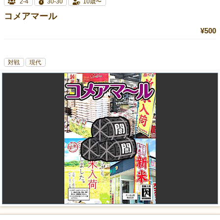
2-4
30-30
10歳〜
コメアマール
¥500
対戦
現代