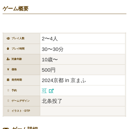
ゲーム概要
2〜4人
プレイ人数
30〜30分
プレイ時間
10歳〜
対象年齢
500円
価格
2024京都 in 京まふ
発売時期
可
予約
北条投了
ゲームデザイン
イラスト・DTP