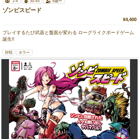
2-4
30-45
8歳〜
ゾンビスピード
¥4,400
プレイするたび武器と盤面が変わる ローグライクボードゲーム
誕生!!
対戦
ホラー