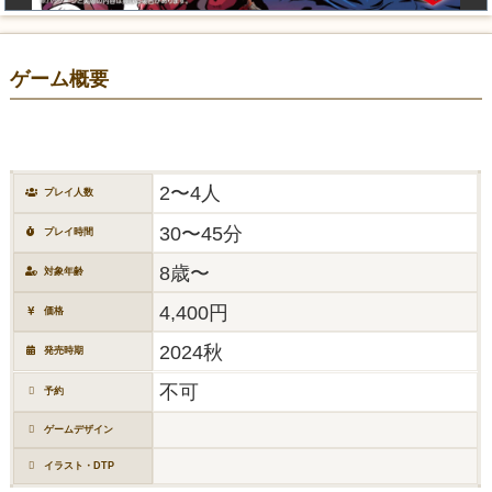
ゲーム概要
2〜4人
プレイ人数
30〜45分
プレイ時間
8歳〜
対象年齢
4,400円
価格
2024秋
発売時期
不可
予約
ゲームデザイン
イラスト・DTP