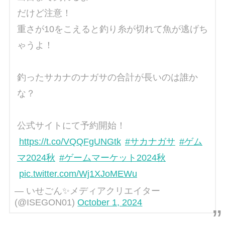
だけど注意！
重さが10をこえると釣り糸が切れて魚が逃げち
ゃうよ！
釣ったサカナのナガサの合計が長いのは誰か
な？
公式サイトにて予約開始！
https://t.co/VQQFgUNGtk
#サカナガサ
#ゲム
マ2024秋
#ゲームマーケット2024秋
pic.twitter.com/Wj1XJoMEWu
— いせごん✨メディアクリエイター
(@ISEGON01)
October 1, 2024