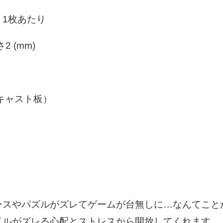
1枚あたり
厚さ2 (mm)
キャスト板）
ースやパズルがズレてゲームが台無しに…なんてこと
イルがズレる心配とストレスから開放してくれます。