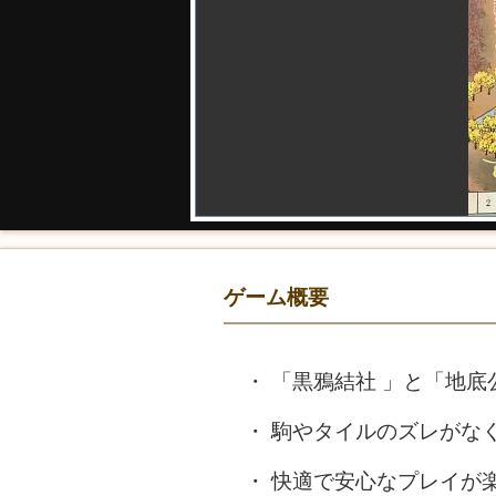
ゲーム概要
「黒鴉結社 」と「地底
駒やタイルのズレがな
快適で安心なプレイが