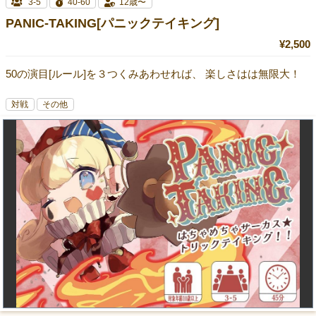
3-5
40-60
12歳〜
PANIC-TAKING[パニックテイキング]
¥2,500
50の演目[ルール]を３つくみあわせれば、 楽しさはは無限大！
対戦
その他