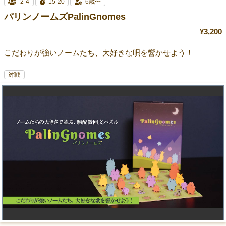
2-4
15-20
6歳〜
パリンノームズPalinGnomes
¥3,200
こだわりが強いノームたち、大好きな唄を響かせよう！
対戦