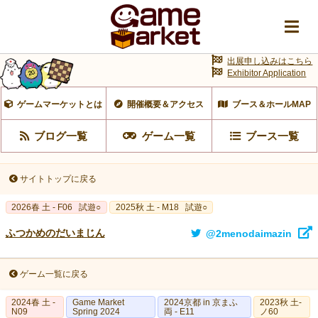
出展申し込みはこちら
Exhibitor Application
ゲームマーケットとは
開催概要＆アクセス
ブース＆ホールMAP
ブログ一覧
ゲーム一覧
ブース一覧
サイトトップに戻る
2026春 土 - F06
試遊○
2025秋 土 - M18
試遊○
ふつかめのだいまじん
@2menodaimazin
ゲーム一覧に戻る
2024春 土 -
Game Market
2024京都 in 京まふ
2023秋 土-
N09
Spring 2024
両 - E11
ノ60