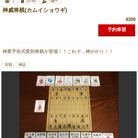
2
20-40
7歳〜
神威将棋(カムイショウギ)
¥200
予約希望
神業予告式変則将棋が登場！！これぞ…神がかり！！
対戦
神話