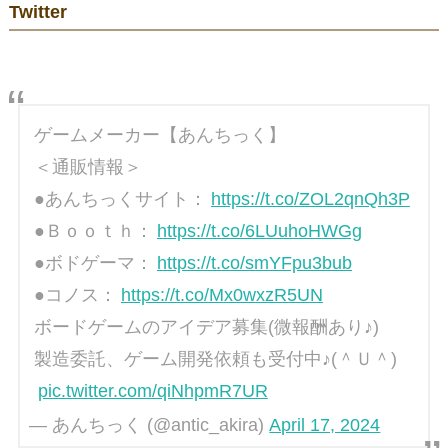
Twitter
ゲームメーカー【あんちっく】
＜通販情報＞
●あんちっくサイト：
https://t.co/ZOL2qnQh3P
●Ｂｏｏｔｈ：
https://t.co/6LUuhoHWGg
●ボドゲーマ：
https://t.co/smYFpu3bub
●コノス：
https://t.co/Mx0wxzR5UN
ボードゲームのアイデア募集(微報酬あり♪)
製造委託、ゲーム開発依頼も受付中♪(＾Ｕ＾)
pic.twitter.com/qiNhpmR7UR
— あんちっく (@antic_akira)
April 17, 2024