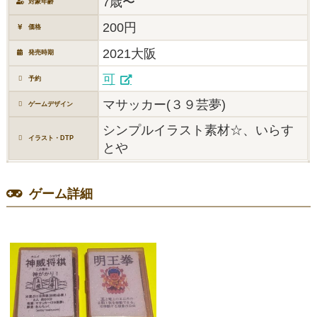
7歳〜
対象年齢
200円
価格
2021大阪
発売時期
可
予約
マサッカー(３９芸夢)
ゲームデザイン
シンプルイラスト素材☆、いらす
イラスト・DTP
とや
ゲーム詳細