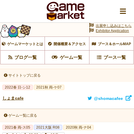
出展申し込みはこちら
Exhibitor Application
ゲームマーケットとは
開催概要＆アクセス
ブース＆ホールMAP
ブログ一覧
ゲーム一覧
ブース一覧
サイトトップに戻る
2022春 日-シ12
2021秋 両-ケ07
しょまcafe
@shomacafee
ゲーム一覧に戻る
2021春 両-ス05
2021大阪 R08
2020秋 両-ナ04