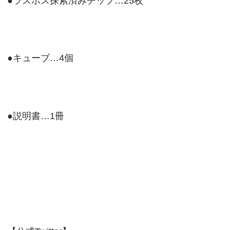
●ラスボス探索済みチップ…25枚
●キューブ…4個
●説明書…1冊