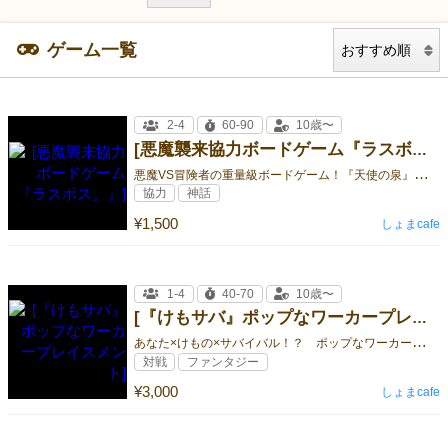
ゲーム一覧
2-4
60-90
10歳〜
[悪魔襲来協力ボードゲーム『ラスボス。』]
悪
魔VS冒険者の重量級ボードゲーム！『天使の泉』を手にするのは善か悪か！？
協力
神話
¥1,500
しょまcafe
1-4
40-70
10歳〜
[『けもサバ』ポップなワーカープレイスメント]
あ
なた×けもの×サバイバル！？ ポップなワーカープレイスメント
対戦
ファンタジー
¥3,000
しょまcafe