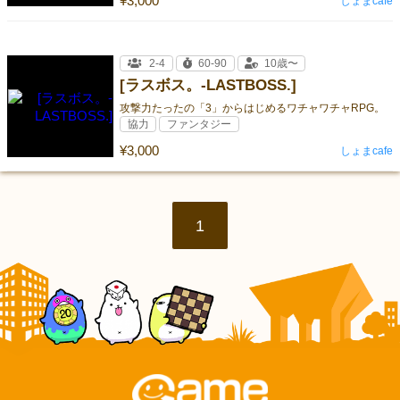
¥3,000
しょまcafe
2-4
60-90
10歳〜
[ラスボス。-LASTBOSS.]
攻撃力たったの「3」からはじめるワチャワチャRPG。
協力
ファンタジー
¥3,000
しょまcafe
1