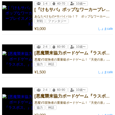
1-4
40-70
10歳〜
[『けもサバ』ポップなワーカープレイスメント]
あ
なた×けもの×サバイバル！？ ポップなワーカープレイスメント
対戦
ファンタジー
¥3,000
しょまcafe
2-4
60-90
10歳〜
[悪魔襲来協力ボードゲーム『ラスボス。』]
悪
魔VS冒険者の重量級ボードゲーム！『天使の泉』を手にするのは善か悪か！？
協力
神話
¥1,500
しょまcafe
2-4
60-90
10歳〜
[悪魔襲来協力ボードゲーム『ラスボス。』]
悪
魔VS冒険者の重量級ボードゲーム！『天使の泉』を手にするのは善か悪か！？
協力
神話