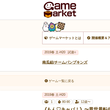
ゲームマーケットとは
開催概要＆
2019春 土-H20
試遊○
南瓜組/チームパンプキンズ
ゲーム一覧に戻る
2019春 土-H20
1
80-90
12歳〜
《もん♡キャバ！》〜異世界転