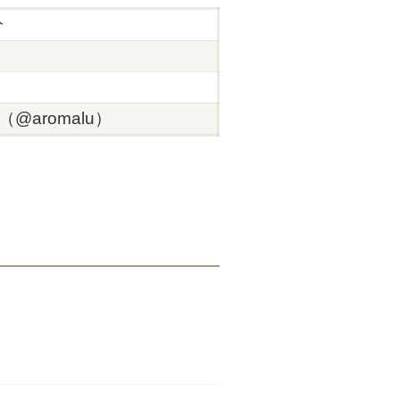
分
@aromalu）