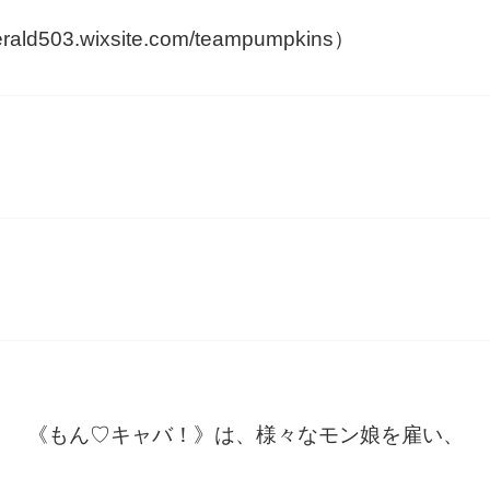
ald503.wixsite.com/teampumpkins）
《もん♡キャバ！》は、様々なモン娘を雇い、