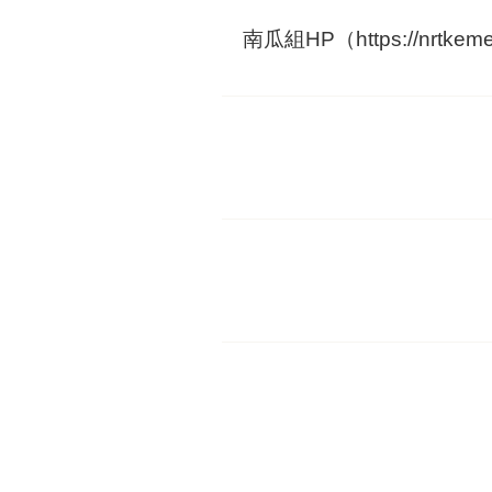
南瓜組HP（https://nrtkemer