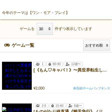
今年のテーマは【ワン・モア・プレイ】
ゲームを
件ずつ表示しています
ゲーム一覧
1
80-90
12歳〜
[《もん♡キャバ！》〜異世界転生したらモン娘だらけのキャバクラを運営することになった件〜]
¥2,000
南瓜組/チームパンプキンズ
2-5
15-60
8歳〜
[ものがたり線直通《饒舌急行》ノリカエゆき]