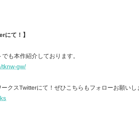
terにて！】
トでも本作紹介しております。
m/tknw-gw/
クスTwitterにて！ぜひこちらもフォローお願いし
rks