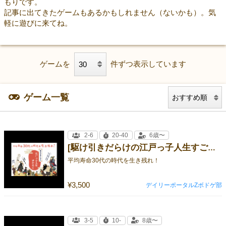
もりです。
記事に出てきたゲームもあるかもしれません（ないかも）。気
軽に遊びに来てね。
ゲームを
件ずつ表示しています
ゲーム一覧
2-6
20-40
6歳〜
[駆け引きだらけの江戸っ子人生すごろく]
平均寿命30代の時代を生き残れ！
¥3,500
デイリーポータルZボドゲ部
3-5
10-
8歳〜