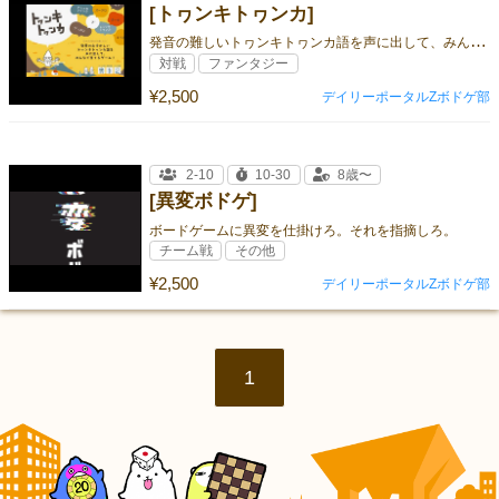
[トヮンキトヮンカ]
発
音の難しいトヮンキトヮンカ語を声に出して、みんなで当てるゲーム！
対戦
ファンタジー
¥2,500
デイリーポータルZボドゲ部
2-10
10-30
8歳〜
[異変ボドゲ]
ボードゲームに異変を仕掛けろ。それを指摘しろ。
チーム戦
その他
¥2,500
デイリーポータルZボドゲ部
1