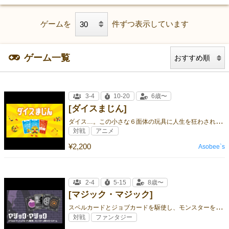
ゲームを
件ずつ表示しています
ゲーム一覧
3-4
10-20
6歳〜
[ダイスまじん]
ダ
イス…。この小さな６面体の玩具に人生を狂わされた者たちは数知れず…。 君もこの危険な玩具を使って第2のダイス魔人を目指してみな
対戦
アニメ
¥2,200
Asobee`s
2-4
5-15
8歳〜
[マジック・マジック]
ス
ペルカードとジョブカードを駆使し、モンスターを倒すバトルゲーム！
対戦
ファンタジー