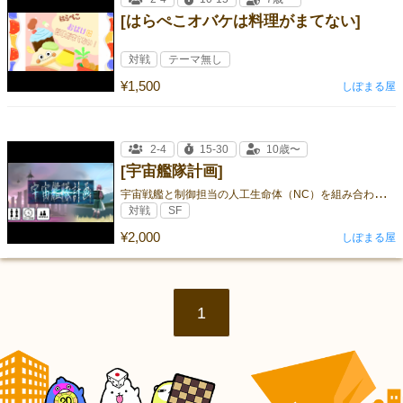
[はらぺこオバケは料理がまてない]
対戦
テーマ無し
¥1,500
しぽまる屋
2-4
15-30
10歳〜
[宇宙艦隊計画]
宇
宙戦艦と制御担当の人工生命体（NC）を組み合わせて探索や勢力拡大を競うゲーム
対戦
SF
¥2,000
しぽまる屋
1