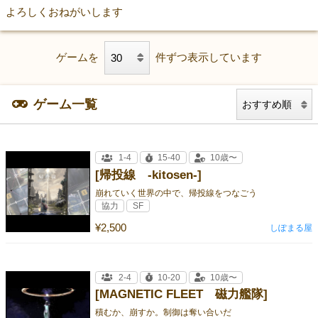
よろしくおねがいします
ゲームを
件ずつ表示しています
ゲーム一覧
1-4
15-40
10歳〜
[帰投線 -kitosen-]
崩れていく世界の中で、帰投線をつなごう
協力
SF
¥2,500
しぽまる屋
2-4
10-20
10歳〜
[MAGNETIC FLEET 磁力艦隊]
積むか、崩すか。制御は奪い合いだ