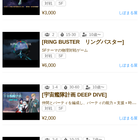
対戦
SF
¥3,000
しぽまる屋
2
15-30
10歳〜
[RING BUSTER リングバスター]
SFテーマの物理対戦ゲーム
対戦
SF
¥6,000
しぽまる屋
1-4
30-60
10歳〜
[宇宙艦隊計画 DEEP DIVE]
仲
間とパーティを編成し、パーティの能力＋支援＋時には犠牲 でシナリオの勝利ポイントを競うSF RPG風 対戦ゲーム
対戦
SF
¥2,000
しぽまる屋
2-4
10-15
7歳〜