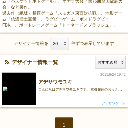
ム「バスケットボドゲール」、オナラ大会「第76回全国放屁大
会」など製作。
過去作（絶版）相撲ゲーム「スモガメ東西対抗戦」、地形ゲー
ム「信濃國土豪衆」、ラグビーゲーム「ボォドラグビー
FBK」、ボートレースゲーム「トーネードスプラッシュ」。
デザイナー情報を
件ずつ表示しています
デザイナー情報一覧
2015/9/24 19:42
アヂサワモユキ
こ
んにちはアヂサワモユキです。 京都在住のおっさんです。 昔からボードゲームが好きです。 イラストも描いています。 よろしくお願いいたします。
アヂサワゲーム
1