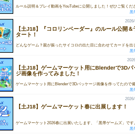
黒
2026/
【土J18】『コロリンベーダー』のルール公開＆
タート！
黒
2026
【土J18】ゲームマーケット用にBlenderで3D
ジ画像を作ってみました！
黒
2026/
【土J18】ゲームマーケット春に出展します！
黒