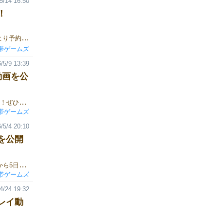
5/14 16:50
！
👾『コロリンベーダー』🛸はただいま予約受付中です✨下記リンクより予約できます。https://forms.gle/VhRS777S2kJ42fXr9 どんなゲーム？🎲親が振ったサイコロの出た目に合わせてカードを出していき、手札のカードを一番早く出し切った人が勝利するゲームです。最初に2回勝利したプレイヤーが優勝となります。ゲームの進め方1. 親がサイコロを振るサイコロを1個～3個、好きな数振ります。出た目の合計が『目標数字』です。2. 親から順にカードを出す目標数字に合わせて、親から時計回りに1人ずつカードを出していきます。以下の2つのうち好きな方法でカードを場に出すことができます。3. カードを出せない・出したくない時山札からカードを引きます。引く枚数は「親が振ったサイコロの数」と同じ数です。4. 親の交代全員が1回ずつ手番を終えたら、親を左隣の人に交代し、再び「1.親がサイコロを振る」から始めます。〇残り1枚の宣言カードを出して手札が残り1枚になったら「ころりん！」と言います。言い忘れると、ペナルティで1枚引かないといけないので、注意してください！〇優勝見事手札が0になれば、ラウンド勝利。最初に2回勝利したプレイヤーが優勝です！〇カード・動物カード🐄1～9の数字が書かれたカードです・宇宙人カード👾サイコロを振り直すことができます。ただし、宇宙人カードを最後に出して上がることはできないので注意してください。 ▼『コロリンベーダー』1分ルール説明！🛸https://youtube.com/shorts/m5e3roWjoRk▼ゲーム紹介ページ🛸ゲームの詳細なルールは、下記リンクよりご覧いただけます。https://gamemarket.jp/game/187527 ▼予約フォーム👾下記リンクより予約できます。https://forms.gle/VhRS777S2kJ42fXr9
帯ゲームズ
/5/9 13:39
動画を公
1分で分かる『コロリンベーダー』の動画をYouTubeに公開しました！ぜひご覧ください！▼『コロリンベーダー』1分ルール説明！https://youtube.com/shorts/m5e3roWjoRk▼ゲーム紹介ページゲームの詳細なルールは、下記リンクよりご覧いただけます。https://gamemarket.jp/game/187527予約フォーム↑から予約できます!
帯ゲームズ
/5/4 20:10
を公開
ルール説明の動画を細かく区切ったYouTubeのショート動画を今日から5日間、毎日20時に公開します！ぜひご覧ください！ ▼『コロリンベーダー』簡単説明①(基本ルール編)https://youtube.com/shorts/djZbdhG84kg▼ゲーム紹介ページゲームの詳細なルールは、下記リンクよりご覧いただけます。https://gamemarket.jp/game/187527予約フォーム↑から予約できます!
帯ゲームズ
4/24 19:32
レイ動