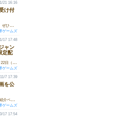
1/21 16:16
受け付
『くろおび！』の取り置きは今日まで受け付けております！明日は、ぜひ遊びに来てください！！ ▼『くろおび！』お取り置き申し込みフォーム ▼『くろおび！』 ▼ゲーム紹介ページゲームの詳細なルールは、下記リンクよりご覧いただけます。https://gamemarket.jp/game/186048
帯ゲームズ
1/17 17:48
ジャン
限定配
◆ゲームマーケット2025秋でコラボカードを限定配布！2025年11月22日（土）「ゲームマーケット2025秋」会場で先行販売されます『くろおび！』をご購入されたすべての方に『インセイン』のゲーム中で使用できるコラボアビリティが掲載された「インセイン コラボカード」をプレゼントいたします。君も黒帯を締めて、怪異に挑もう！※配布ブースはP01黒帯ゲームズです。※『くろおび！』の販売は11月22日(土)のみとなりますのでご注意ください。
帯ゲームズ
11/7 17:39
画を公
『くろおび！』ルール説明＆プレイ動画を公開しました！ ▼ゲーム紹介ページゲームの詳細なルールは、下記リンクよりご覧いただけます。https://gamemarket.jp/game/186048
帯ゲームズ
0/17 17:54