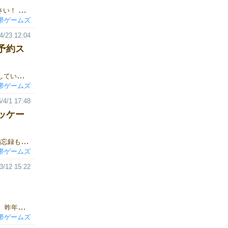
ルール説明＆プレイ動画をYouTubeに公開しました！ぜひご覧ください！ ▼ルール説明＆プレイ動画黒帯CHANNELhttps://youtu.be/PC_MKgI2Po0 ▼ゲーム紹介ページゲームの詳細なルールは、下記リンクよりご覧いただけます。https://gamemarket.jp/game/187527
帯ゲームズ
4/23 12:04
予約ス
どんなゲーム？親が振ったサイコロの出た目に合わせてカードを出していき、手札のカードを一番早く出し切った人が勝利するゲームです。最初に2回勝利したプレイヤーが優勝となります。ゲームの進め方1. 親がサイコロを振るサイコロを1個～3個、好きな数振ります。出た目の合計が『目標数字』です。2. 親から順にカードを出す目標数字に合わせて、親から時計回りに1人ずつカードを出していきます。以下の2つのうち好きな方法でカードを場に出すことができます。3. カードを出せない・出したくない時山札からカードを引きます。引く枚数は「親が振ったサイコロの数」と同じ数です。4. 親の交代全員が1回ずつ手番を終えたら、親を左隣の人に交代し、再び「1.親がサイコロを振る」から始めます。〇残り1枚の宣言カードを出して手札が残り1枚になったら「ころりん！」と言います。言い忘れると、ペナルティで1枚引かないといけないので、注意してください！〇優勝見事手札が0になれば、ラウンド勝利。最初に2回勝利したプレイヤーが優勝です！〇カード・動物カード1～9の数字が書かれたカードです・宇宙人カードサイコロを振り直すことができます。ただし、宇宙人カードを最後に出して上がることはできないので注意してください。 予約フォーム↑から予約できます!
帯ゲームズ
/4/1 17:48
パッケー
ゲームマーケット用にBlenderで3Dパッケージ画像を作ってたので備忘録もかねて動画にしてみました！よかったら見てみてください！▼3Dパッケージ画像作成動画黒帯CHANNELhttps://youtu.be/zjBFXbgFAWA ▼ゲーム紹介ページゲームの詳細なルールは、下記リンクよりご覧いただけます。https://gamemarket.jp/game/187527
帯ゲームズ
3/12 15:22
ゲームマーケット2026春に出展いたします、「黒帯ゲームズ」です。昨年のゲームマーケット2025秋に引き続き、今回も出展させていただくことになりました。当日は、新作ゲーム『コロリンベーダー』をご用意して皆様をお待ちしております。今回もどうぞよろしくお願いいたします！▼ゲーム紹介ページゲームの詳細なルールは、下記リンクよりご覧いただけます。https://gamemarket.jp/game/187527
帯ゲームズ