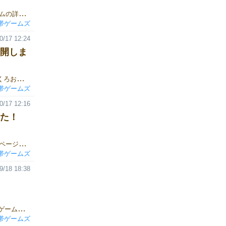
『くろおび！』開封動画を公開しました！ ▼ゲーム紹介ページゲームの詳細なルールは、下記リンクよりご覧いただけます。https://gamemarket.jp/game/186048
帯ゲームズ
0/17 12:24
開しま
『くろおび！』お取り置き申し込みフォームを公開しました！▼『くろおび！』お取り置き申し込みフォーム▼ゲーム紹介ページゲームの詳細なルールは、下記リンクよりご覧いただけます。https://gamemarket.jp/game/186048
帯ゲームズ
0/17 12:16
た！
『くろおび！』プロモーション動画を公開しました！ ▼ゲーム紹介ページゲームの詳細なルールは、下記リンクよりご覧いただけます。https://gamemarket.jp/game/186048
帯ゲームズ
9/18 18:38
はじめまして。ゲームマーケット2025秋に初出展いたします、黒帯ゲームズです。色々アイデアはあるのですが、まずは一作入魂で、会社名をタイトルにした「くろおび！」というゲームを制作しようと思っています。よろしくお願いします！
帯ゲームズ