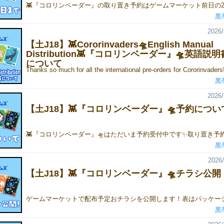
黒
2026/
【土J18】👾Cororinvaders🛸English Manual
Distribution👾『コロリンベーダー』🛸英語説
について
黒
2026/
【土J18】👾『コロリンベーダー』🛸予約につい
黒
2026/
【土J18】👾『コロリンベーダー』🛸チラシ公開
黒