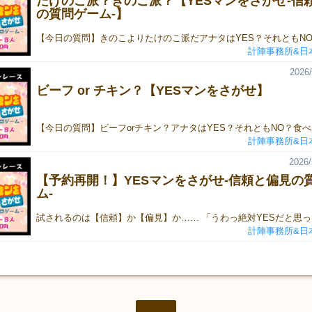
たけのこ派？きのこ派？【YESマンをさがせ-信
の質問ゲーム-】
計陣事務所&日
2026/
ビーフ or チキン？【YESマンをさがせ】
計陣事務所&日
2026/
【予約再開！】YESマンをさがせ-信頼と偏見の
ム-
計陣事務所&日