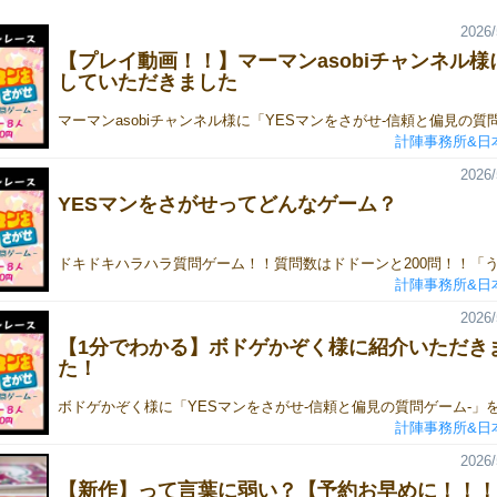
2026/
【プレイ動画！！】マーマンasobiチャンネル様
していただきました
計陣事務所&日
2026/
YESマンをさがせってどんなゲーム？
計陣事務所&日
2026/
【1分でわかる】ボドゲかぞく様に紹介いただき
た！
計陣事務所&日
2026/
【新作】って言葉に弱い？【予約お早めに！！！