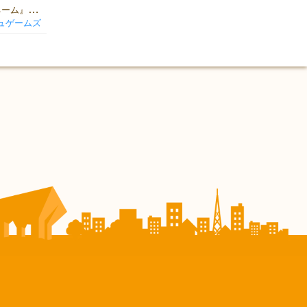
初対面の人とこそ一緒に遊びたいカードゲーム『nickname/ニックネーム』の予約をはじめました :oops: 。 予約受付フォーム https://goo.gl/forms/5rm78BCHEG2vuL0Y2 ひとまず、本人だと判断できるお名前を記入(ニックネーム・ハンドル名でも可)いただければ、お取り置きさせていただきます。 当日、お名前をいただければ代金と引き換えにお渡しさせていただきます。 特典 なんと！今、予約いただくと、チームリーダーの女子中学生「ななな社長」と名刺交換させていただきます。もちろん、こちらから名刺をお渡しするだけでも大歓迎です。よろしくお願いします。 ちなみに、好きなアイテム4つは「チョコ」「読書」「合唱」「肉」です。 ※このカードでは遊べません。
ュゲームズ