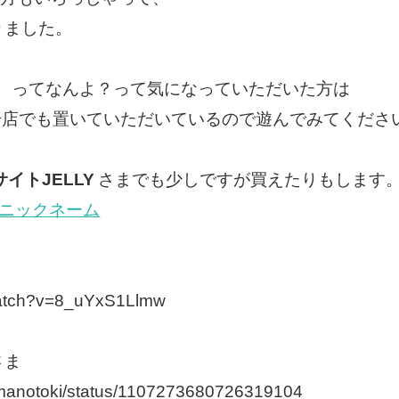
りました。
」
ってなんよ？って気になっていただいた方は
E池袋2号店でも置いていただいているので遊んでみてくださ
イトJELLY
さまでも少しですが買えたりもします
：ニックネーム
watch?v=8_uYxS1Llmw
さま
komanotoki/status/1107273680726319104