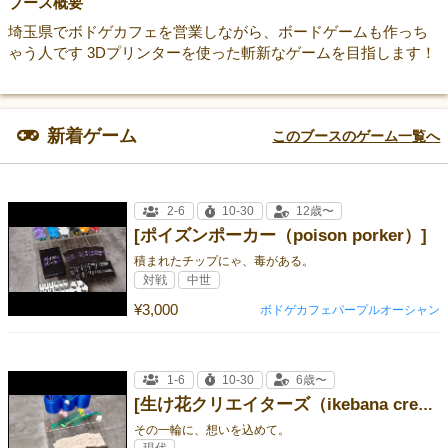
ブース概要
埼玉県でボドゲカフェを営業しながら、ボードゲームも作っち
ゃう人です 3Dプリンターを使った斬新なゲームを目指します！
新着ゲーム
このブースのゲーム一覧へ
2-6
10-30
12歳〜
[ポイズンポーカー（poison porker）]
積まれたチップにゃ、毒がある。
対戦
中世
¥3,000
ボドゲカフェパープルオーシャン
1-6
10-30
6歳〜
[生け花クリエイターズ（ikebana creators）]
その一輪に、想いを込めて。