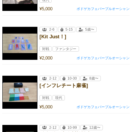
現代
¥5,000
ボドゲカフェパープルオーシャン
2-6
5-15
5歳〜
[Kit Just！]
対戦
ファンタジー
¥2,000
ボドゲカフェパープルオーシャン
2-12
10-30
8歳〜
[インフレチート麻雀]
対戦
現代
¥5,000
ボドゲカフェパープルオーシャン
2-12
10-99
12歳〜