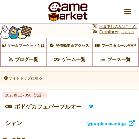
出展申し込みはこちら
Exhibitor Application
ゲームマーケットとは
開催概要＆アクセス
ブース＆ホールMAP
ブログ一覧
ゲーム一覧
ブース一覧
サイトトップに戻る
2026春 土 - J50
試遊○
ボドゲカフェパープルオー
シャン
@purpleoceanbgg