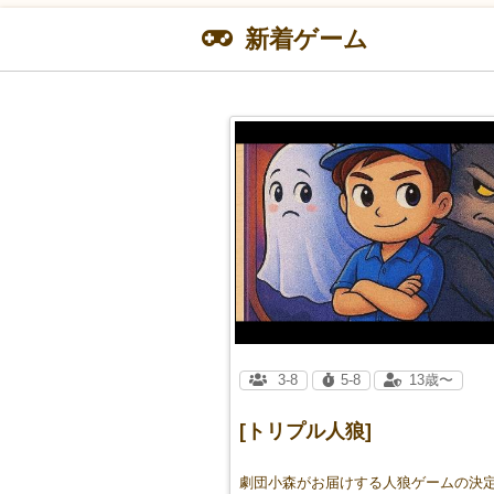
新着ゲーム
3-8
5-8
13歳〜
[トリプル人狼]