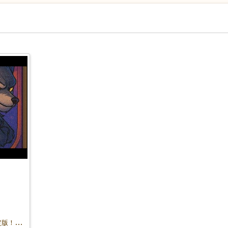
劇団小森がお届けする人狼ゲームの決定版！？プレイヤー全員能力者になれるスーパースリリングな人狼ゲーム！