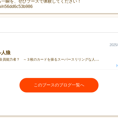
る一瞬を、ぜひブースで体験してください！
/n/n56dd6c53b986
2025/
ル人狼
プレイヤー全員能力者？ ～３枚のカードを操るスーパースリリングな人狼ゲーム！～トリプル人狼では、各プレイヤーに３枚のカードが配られます。プレイヤーはそこからプレイカードを２枚選べるため、「複数の能力を持つ市民」になることもできれば「能力を持つ人外（人狼・オバケ）」になることもできます。スーパー市民達と能力持ち人外との平穏な会話は、徐々に強力な推理力を駆使して追い詰めようとする人間たちと、自らの能力を利用して騙りトラップをしかける人外との戦いに発展します。次々と訪れるツイスト、協力と寝返りと笑いあり時に絶対予測不可能な大どんでん返しあり・・・それはきっと貴方がいままで経験したことがない人狼体験になるでしょう。 ・１人につき３枚のカードがあり無限の戦略を開拓することが可能で、３人から充分楽しめるパーティーゲームです・短時間 １日、それも１回の投票で勝負が決まります。決着まで全員参加で脱落者はでません・司会者不要 プレイヤー自身が行えるシンプルな進行！・使用カードが多くカードムーブ能力のあるキャストが複数いるため、おしゃべりが苦手な方でも推理・メンタリスト的能力・あるいは大胆なカード操作で勝利することが可能ですストーリー人間と人外が交錯する不思議な街、そこはトリプルタウン今日もそこにはやんちゃな怪物たちが遊び半分でやってきます、果たして彼らはうまく市民たちを騙し続けることができるのか？そして市民は・・・無事に次の朝を迎えることができるのか！？https://youtube.com/shorts/HVN5BdnAcnk?si=Htvc61BbLKHlo7Z2
このブースのブログ一覧へ