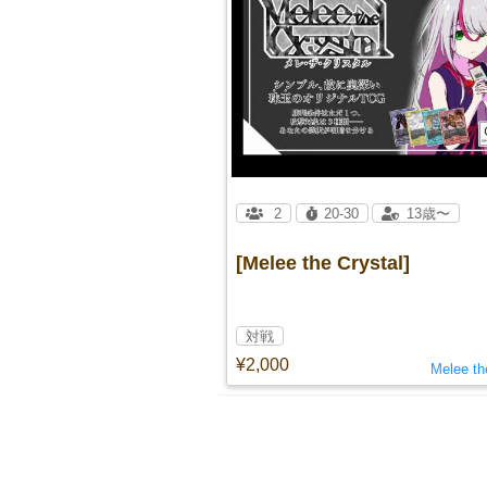
2
20-30
13歳〜
[Melee the Crystal]
対戦
¥2,000
Melee th