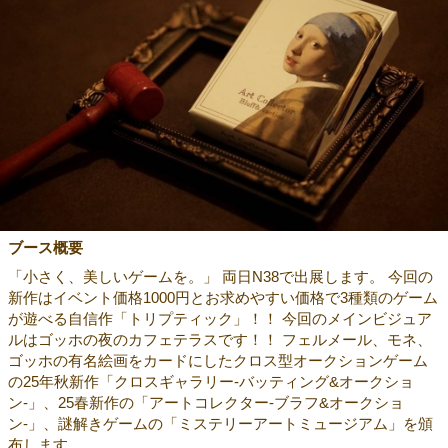
ブース概要
「小さく、美しいゲームを。」 両日N38で出展します。 今回の
新作はイベント価格1000円とお求めやすい価格で3種類のゲーム
が遊べる自信作「トリプティック」！！ 今回のメインビジュア
ルはゴッホの夜のカフェテラスです！！ フェルメール、モネ、
ゴッホの有名絵画をカードにしたクロス型オークションゲーム
の25年秋新作「クロスギャラリー-バッティング&オークショ
ン-」、25春新作の「アートコレクター-ブラフ&オークショ
ン-」、謎解きゲームの「ミステリーアートミュージアム」を頒
布します。