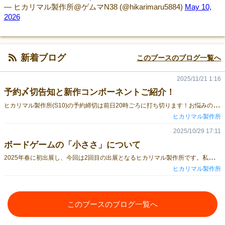
— ヒカリマル製作所@ゲムマN38 (@hikarimaru5884)
May 10,
2026
新着ブログ
このブースのブログ一覧へ
2025/11/21 1:16
予約〆切告知と新作コンポーネントご紹介！
ヒ
カリマル製作所(S10)の予約締切は前日20時ごろに打ち切ります！お悩みの方はお早めにご予約ください！https://docs.google.com/forms/d/e/1FAIpQLSciSoRV0vzAi-TCZ0NiGk3dxefQSllrzpOwK91iv_2_MQAqQQ/viewformまた、新作クロスギャラリーのコンポーネントを公開します！ゲーム等の詳細はゲームのページやXをご確認ください！この量が入って2000円、小箱！かなりお得な内容になっています！今回は前回即完売のアートコレクター、クロスギャラリーに加えて本格的な展示のようなガチのパンフレット、ポストカード、チケットが入った謎解きも出します！ぜひ当日足を運んでいただけると嬉しいです！
ヒカリマル製作所
2025/10/29 17:11
ボードゲームの「小ささ」について
2
025年春に初出展し、今回は2回目の出展となるヒカリマル製作所です。私たちは「小さく、美しいゲームを。」を掲げて制作しています。小さいとは——物理的にサイズが小さいこと、内容に無駄がないこと、ルールがコンパクトで分かりやすいこと。美しいとは——箱やコンポーネントの見た目が整っていること、ルールとコンセプトが矛盾なく響き合うこと、思考が勝利へ論理的に接続すること。ヒカリマル製作所では、そう定義しています。この考え方は、尊敬するゲーム作家・スパ帝国さん（『ナショナルエコノミー』の西村裕さん）の「小さく完璧なゲーム」という理念から大きな影響を受けました。実作としての2タイトル——『アートコレクター』と『クロスギャラリー』——はいずれもこのコンセプトに沿って設計されています。どちらもポーカーサイズの小箱で、ポケットに収まり、箱内に無駄な空間はありません。ビジュアルはパブリックドメインの絵画を主役に据え、作品の美をできる限り損なわないよう、余計な装飾やノイズを排したデザインにしています。箱の大きさは販売価格に強く影響すると言われます。私自身もユーザーとしてボードゲームを購入する時には無意識に「このサイズ感では安いな」、「トランプ箱2000円は高いな」など箱で価格感を考えることは確かにあります。制作者コミュニティでも「単価を上げるために箱を一段、二段と大きくする」という話はよく耳にしますし、店舗販売などの際にも目立つという点で大箱が有利に働く局面もあるでしょう。ただ、冷静に考えると箱がデカいことのメリットは、ユーザーにほとんどありません。多くのゲームを所有するコアゲーマーほど収納に悩み、持ち運びにも制約が生まれ、ゲームマーケットからの持ち帰りですら負担になります。ゲムマでデカくて頑丈で安いトートバックを売ってくれるイエサブさんは神です。毎回お世話になっています。今回の新作、『クロスギャラリー』はコンポーネントが豪華なため「カードをフルサイズにして箱を二段階大きくすれば3,000円でもいける」といった助言を複数いただきました。確かに原価率的にも結構厳しいところはあり、箱のサイズを上げるだけ(原価への影響は少ない)で売値を1000円上げられれば大分助かるのですが、このゲームは気軽に遊んで欲しいゲームです。小さくて小箱で、パーティ系ではなく思考力が試されるリプレイ性が高い軽量級ゲームという今回の2作品に共通する世界観の実現のためにも2000円の小箱で収めました。ボドゲ会に行くとき、遊ぶかは未定でも「とりあえず持って行ける」サイズ感でパーティ系ではないゲームは私が1ユーザーとしても強く求めている属性です。※画像は試遊会でのモックにつき製品版とは細部が異なりますが、ハーフサイズカード36枚、ひまわりトークン28個、ついたて4個(+トークン配置カード)、スタピマーカー+イーゼル1セットです。※製品版ではカードが全てエンボス仕様になり、エンボス仕様の箱も付きます。実体としての大きさだけではなく、ルールやプレイ時間としてのコンパクトさも重視しています。20分程度の軽量級ゲームにおいて、トリテやゴーアウトが主流となっているのは根本として手番で行うことが「手札内のカードを選択して場に出すこと」というシングルアクションで完結していることと勝利条件が短時間向きであることが大きいと考えています。オークションゲームも本質的には「入札をするだけ」というシングルアクションに近いように一見見えますが、セットコレクションの方向に寄るにしても経済構築の方向に寄るにしてもプレイ時間が長期化しがちです。『アートコレクター』は、絵画を多く集めるか、お金を多く集めるかを競うブラフ・オークションですが、勝利条件はどちらかというとブラフゲームに寄せて、メカニクスにオークション要素を取り入れることでコンパクトにまとめました。セットコレクション要素も入れたかったのですが、得点という形でいれると煩雑化するため「特定の組み合わせで集めればラウンドではなくゲーム全体に勝利する」という要素で緊張感とシンプルさの両立をしています。また、手番内の選択もシンプルです。出品側は「どの手札を出品するか」と「3種類の画家のどれを宣言するか(本ゲームでは全て裏向きで出品し、出品時にどの作家の絵か宣言する)」を決めるだけ。落札側は「パスするか」「いくらで入札するか」を決めるだけ。要点を短く把握でき、初回から全体像が掴めます。『クロスギャラリー』は、より多くの絵画を集めるゲーム。絵画を多く並べたい、保有したい、テーマに調和する可愛いトークンを使いたいというどちらかというとゲーム中の「絵」が先行し、後から肉付けを行いました。絵画を多く獲得しようと思うと、単純に絵画獲得の機会を増やすか、1獲得機会あたりの獲得枚数を増やすかになりますが、「小さく、美しいゲームを。」というコンセプトに従うと絵画獲得機会の増加はゲーム時間の増加に繋がるため、1獲得機会あたりの獲得枚数を増やすという方向で現在の9枚の絵画を同時にオークションにかける形式になりました。そして、9枚の絵画全てに対して入札を行うよりも、それらを3×3マスに並べて行と列(6択)に対して選択を行う方がよりコンパクトかつバッティングの面白さを生むことが出来ます。そういう流れでマスではなく、ラインに対する入札を行うルールになりました。また、トークンの配置は一部は公開して情報を見せるが、メインは非公開で一斉に行うことによりアブストのような計算力ではなく、思惑を読むという体験に寄せることを実現しました。結果として、手番でやることは公開と非公開の2回に分けて、自分のトークン7個をタテ・ヨコ3列ずつ＝計6択のどこに置くかというシンプルなルールになりました。ヒカリマル製作所は「手番中のアクションはシンプルなほど良い」と考えています。深みは、システムの複雑化ではなくプレイヤー間のインタラクションで生む。これによりルールを膨らませなくても体験のパターンは増え、最も面白い変数である「人」をゲーム内の変数として機能させることができます。システムに対する選択のみが変数の場合にはシステムに対する熟練により熟練者と初心者との格差を広げがちですが、人の読み合いが軸であれば、初心者でもゲームシステムではなく相手の思考を読むことができれば逆転が起きやすくなります。長くなりましたが、以上のような考えで作ったのが『アートコレクター』と『クロスギャラリー』です。どちらも、「小さく、美しいゲームを。」という思想をそのまま形にした一箱です。手に取っていただければ嬉しいです。
ヒカリマル製作所
このブースのブログ一覧へ