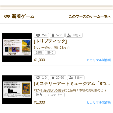
新着ゲーム
このブースのゲーム一覧へ
2-4
5-30
8歳〜
[トリプティック]
3つの一瞬を、同じ28枚で。
対戦
現代
¥1,000
ヒカリマル製作所
1-0
20-60
8歳〜
[ミステリーアートミュージアム「8つのひまわり」]
幻
の名画が見れる展示にご招待！本物の美術館のようなリアルなコンポーネントで楽しむ謎解き！
協力
ミステリー
¥1,000
ヒカリマル製作所