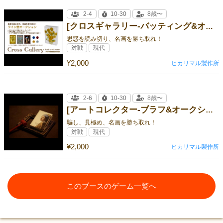
2-4
10-30
8歳〜
[クロスギャラリー-バッティング&オークション-]
思惑を読み切り、名画を勝ち取れ！
対戦
現代
¥2,000
ヒカリマル製作所
2-6
10-30
8歳〜
[アートコレクター-ブラフ&オークション-]
騙し、見極め、名画を勝ち取れ！
対戦
現代
¥2,000
ヒカリマル製作所
このブースのゲーム一覧へ