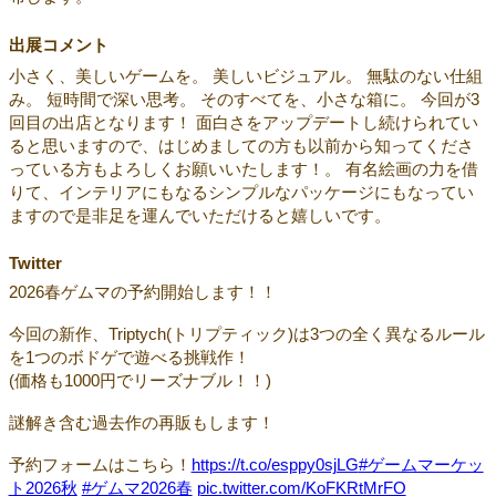
出展コメント
小さく、美しいゲームを。 美しいビジュアル。 無駄のない仕組
み。 短時間で深い思考。 そのすべてを、小さな箱に。 今回が3
回目の出店となります！ 面白さをアップデートし続けられてい
ると思いますので、はじめましての方も以前から知ってくださ
っている方もよろしくお願いいたします！。 有名絵画の力を借
りて、インテリアにもなるシンプルなパッケージにもなってい
ますので是非足を運んでいただけると嬉しいです。
Twitter
2026春ゲムマの予約開始します！！
今回の新作、Triptych(トリプティック)は3つの全く異なるルール
を1つのボドゲで遊べる挑戦作！
(価格も1000円でリーズナブル！！)
謎解き含む過去作の再販もします！
予約フォームはこちら！
https://t.co/esppy0sjLG
#ゲームマーケッ
ト2026秋
#ゲムマ2026春
pic.twitter.com/KoFKRtMrFO