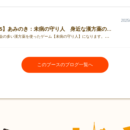
2025/
【日-Q45】あみのき：未病の守り人 身近な漢方薬の特徴をカードゲームで遊んで学べるよ！
目にする機会の多い漢方薬を使ったゲーム【未病の守り人】になります。【ストーリー】あなたは「未病の森」に住む守り人。 病に悩む人々が訪れ、まだ病名のつかない不調や心の声を訴えます。 その声に耳を傾け、実在の漢方薬を選んで助けるのがあなたの役目です。まずは、仙人の弟子として修行を積みながら、カードに書かれた生薬や証（虚実・寒熱）を学び、守り人として成長していきましょう。 ゲームマーケットにてご購入いただける方には、今年も【サイコロ割引】がありますので何卒宜しくお願い致します。
このブースのブログ一覧へ