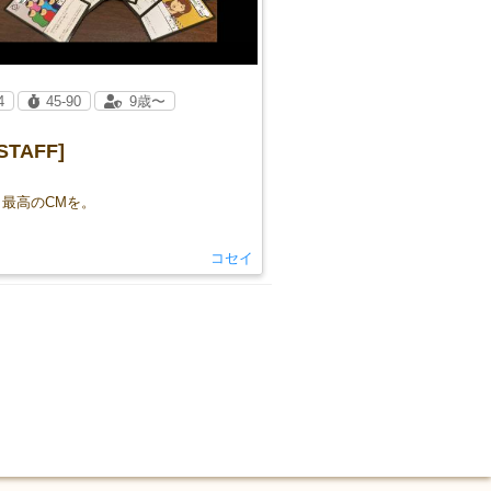
4
45-90
9歳〜
STAFF]
。最高のCMを。
コセイ