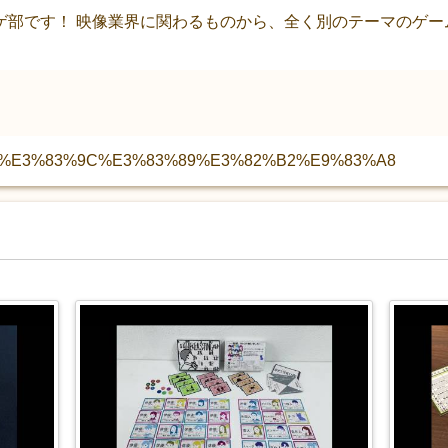
ゲ部です！ 映像業界に関わるものから、全く別のテーマのゲー
KOSEI%E3%83%9C%E3%83%89%E3%82%B2%E9%83%A8