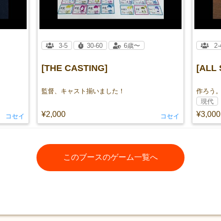
3-5
30-60
6歳〜
2-
[THE CASTING]
[ALL 
監督、キャスト揃いました！
作ろう
現代
¥2,000
¥3,000
コセイ
コセイ
このブースのゲーム一覧へ