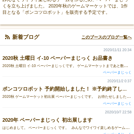
くを立ち上げました。 2020年秋のゲームマーケットでは、1作
目となる「ポンコツロボット」を販売する予定です。
新着ブログ
このブースのブログ一覧へ
2020/11/11 20:34
2020秋 土曜日 イ-10 ペーパーまじっく お品書き
2
020秋 土曜日 イ-10 ペーパーまじっくです。 ゲームマーケットまであと数日となりましたが、 当日販売するゲームを紹介いたします。 今回は、ささみ企画様、トリガーゲームズ様のゲームも販売しております。 【ペーパーまじっく】 ポンコツロボット \3,000 ロボットに命令して、相手のロボットをやっつけろ！ ただし気を付けて！ロボットは3つの命令を一度に出さなきゃいけない ときには、自滅してしまうことも・・・ ゲームの紹介はこちら↓ https://gamemarket.jp/game/177496 【ささみ企画】 だるまさんがコロンブス！ \2,000 だ、る、ま、さ、ん、が、ころ(コロ)〇〇！の順にカードを出すスピードゲーム！ ころ(コロ)〇〇のカードが出たらポーズをとるよ！ バラバラに動いていたプレイヤーが一斉に同じポーズを取るので笑いが生まれる！ ゲームの紹介はこちら↓ https://gamemarket.jp/game/152394 風見鶏(Weathercock) \2,500 大国に挟まれた小国の領主の苦悩。 カードの合計値が大きい方(多数派)が勝利。 少数派に入れたカードの合計値がそのまま得点に。 ゲームの紹介はこちら↓ https://gamemarket.jp/game/103210 【トリガーゲームズ】 金貨と爆弾 \2,000 海賊になって財宝を奪い合う心理戦のゲームです。 上手く爆弾を仕掛けて相手を爆発させ、金貨を自分のモノにしましょう！ 金貨トークンと2種類のカード。シンプルな内容にも関わらず配置するカードの数やタイミング、相手と自分の金貨の数、残りの手札枚数など見える情報は多く、伏せたカードの推理が楽しめます。 難しく考えずに直感で決めることもでき、「爆弾は取ったらダメ！金貨は取りたい！」というシンプルなルールなので、子供と一緒でも楽しめます。 最後に出てくる宝石は金貨3枚分なので大どんでん返しもある！そんなゲームです。 ゲームの紹介はこちら↓ https://gamemarket.jp/game/177788 トリガー \2,000 「連鎖」をコンセプトにしたカードゲームです。 カードには「数字」「マーク」「色」そして「トリガー」の4種類の情報がかかれています。 そして、このゲームは「早撃ち」と「狙い撃ち」の2種類のゲームで遊ぶことができます。 「早撃ち」はトランプのスピードの要領で、条件にあったカードを素早く場に出し、一番早く山札を無くすことを目指します。 「狙い撃ち」は手札7～8枚を捨て札、山札から交換していき、手札を全て同じマーク、数字又は色に揃えることを目指します。 欲しいカードは条件が合わないと交換することができませんが、「連鎖」をうまく組み合わせることで欲しいカードを手に入れることができます。 カードからカードへ「連鎖」する面白さを是非体験してください！ ゲームの紹介はこちら↓ https://gamemarket.jp/game/129742 以上です。当日はよろしくお願いします！！！
ペーパーまじっく
2020/11/2 0:37
ポンコツロボット 予約開始しました！ ※予約終了しました
2
020秋 ゲームマーケット初出展 ペーパーまじっくです。 お待たせしました。「ポンコツロボット」の予約を開始しました！ また、コンポーネント＆ルールも公開しました。 詳細はゲーム紹介ページをご参照ください。 ～11/13(金) 追記～ 予約を終了させていただきます。当日分もあるため、是非とも足を運んでください！
ペーパーまじっく
2020/10/7 22:58
2020年 ペーパーまじっく 初出展します
は
じめまして。 ペーパーまじっく です。 みんなでワイワイ楽しめるゲームを作るため、ペーパーまじっくを立ち上げました。 2020年秋のゲームマーケットでは、1作目となる「ポンコツロボット」を販売する予定です。 土曜日、ブース番号はイ10です。 皆様にお越しいただけるのを楽しみにしています！