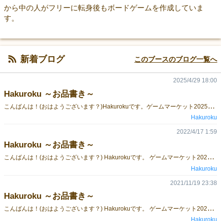
から中の人がフリーに転身後もボードゲームを作成していま
す。
新着ブログ
このブースのブログ一覧へ
2025/4/29 18:00
Hakuroku ～お品書き～
こ
んばんは！(おはようございます？)Hakurokuです。ゲームマーケット2025春、5/17(土)・18(日)両日参加いたしますー！！ブース：「D21」以下、お品書きです！ 新作：・「我流功夫極めロード ～シャングリラ・フロンティアの章～」詳細はこちらhttps://hakuroku.com/ja/games/shan-fro 定番：・「FLY WIZ」・「ギルドビルド」・「箱庭キングス」・「よくばりハンターズ！」シャンフロは会場限定特典のカードが付きます！それでは、ブースでお待ちしておりまーす！！
Hakuroku
2022/4/17 1:59
Hakuroku ～お品書き～
こ
んばんは！(おはようございます？) Hakurokuです。 ゲームマーケット2022春、11/23(土)・24(日)両日参加いたします。 ブース：「テ02」 以下、お品書きです～～。 「ギルドビルド」 ゲームページはこちら https://gamemarket.jp/game/178687 「よくばりハンターズ！」 ゲームページはこちら https://gamemarket.jp/game/145754 「箱庭キングス」 ゲームページはこちら https://gamemarket.jp/game/177505 今回もゲームに関連した人形(自主制作)を一緒に展示いたします。 ぜひブースにお越しください～～～！ それでは、よろしくお願いしまぁぁぁぁぁぁす！！！！
Hakuroku
2021/11/19 23:38
Hakuroku ～お品書き～
こ
んばんは！(おはようございます？) Hakurokuです。 ゲームマーケット2021秋、11/20(土)・21(日)両日参加いたします。 ブース：「エ25」 以下、お品書きです～。 「ギルドビルド」 ゲームページはこちら https://gamemarket.jp/game/178687 「よくばりハンターズ！」 ゲームページはこちら https://gamemarket.jp/game/145754 「箱庭キングス」 ゲームページはこちら https://gamemarket.jp/game/177505 今回もゲームに関連した人形(自主制作)を一緒に展示いたします。 ぜひブースにお越しください～！ それでは、よろしくお願いしまぁぁぁす！！
Hakuroku