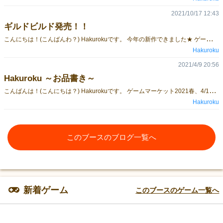
2021/10/17 12:43
ギルドビルド発売！！
こ
んにちは！(こんばんわ？) Hakurokuです。 今年の新作できました★ ゲームマーケット2021秋に 「ギルドビルド」を発売します！ ゲームページはこちら https://gamemarket.jp/game/178687 Hakurokuは 11/20(土)・21(日) 両日参加です。 ブース：「エ25」 予約も受け付け中です！ ゲームページからご予約いただけます。 (一定数に達した場合は予約を締め切らせていただきます) それでは、よろしくお願いします～～～！！！
Hakuroku
2021/4/9 20:56
Hakuroku ～お品書き～
こ
んばんは！(こんにちは？) Hakurokuです。 ゲームマーケット2021春、4/10(土)・11(日)両日参加いたします。 ブース：「シ02」 以下、お品書きです～。 「よくばりハンターズ！」 ゲームページはこちら https://gamemarket.jp/game/145754 「箱庭キングス」 ゲームページはこちら https://gamemarket.jp/game/177505 当日はそれぞれのゲームに関連したフィギュア(自主制作)も一緒に展示いたします。 ぜひブースにお越しいただけたら嬉しいです～！ それでは、よろしくお願いします～～！！
Hakuroku
このブースのブログ一覧へ
新着ゲーム
このブースのゲーム一覧へ