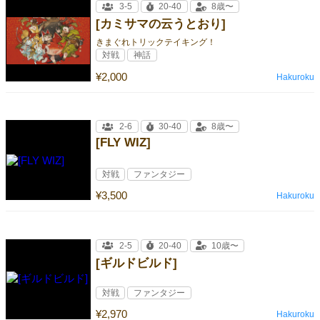
3-5
20-40
8歳〜
[カミサマの云うとおり]
きまぐれトリックテイキング！
対戦
神話
¥2,000
Hakuroku
2-6
30-40
8歳〜
[FLY WIZ]
対戦
ファンタジー
¥3,500
Hakuroku
2-5
20-40
10歳〜
[ギルドビルド]
対戦
ファンタジー
¥2,970
Hakuroku