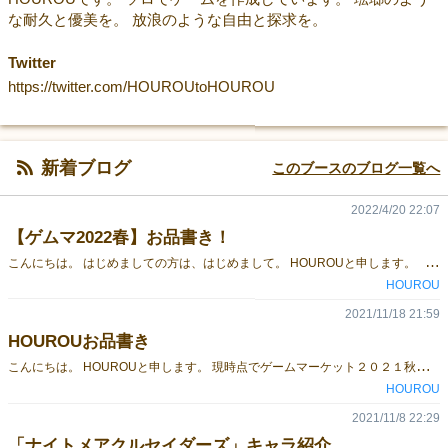
な耐久と優美を。 放浪のような自由と探求を。
Twitter
https://twitter.com/HOUROUtoHOUROU
新着ブログ
このブースのブログ一覧へ
2022/4/20 22:07
【ゲムマ2022春】お品書き！
こ
んにちは。 はじめましての方は、はじめまして。 HOUROUと申します。 ゲームマーケット2022春のお品書きを公開します。 2019秋からの旧作や、2021秋の準新作を頒布します。 旧作に関しては、特別価格でのご提供となります。 ＜お品書き＞ 「BEASTORY」（2019秋・旧作） ３,０００円 ・１～６人用、協力型RPG風ボードゲーム ・ビーストを使用して、エメラルドの森を守る旅に出よう。 ・「BEASTORY」紹介ページ 「SOUL＆CIRCUS」（2020春・旧作） １,５００円 ・２～４人用、対戦型ポーカーベースのゲーム ・手札の役で相手の魂を奪い、捨て札の役で戦況を変える戦略ポーカー！ ・「SOUL＆CIRCUS」紹介ページ 「ナイトメアクルセイダーズ」（2021秋・準新作） ４,０００円 ・２～５人用、協力型タクティカルボードゲーム ・駒を動かし、挟撃して悪夢を倒そう。夢のようなストーリーとステラテジー ・「ナイトメアクルセイダーズ」紹介ページ 以上です。 当日は【土曜・シ１０】ブースでお待ちしております。 次回作「蒐刀伝」のテスト版も展示していますので、ぜひ足を運びにいらっしゃってください(^^♪ お待ちしております！！
HOUROU
2021/11/18 21:59
HOUROUお品書き
こ
んにちは。 HOUROUと申します。 現時点でゲームマーケット２０２１秋まであと２日。 今回で３回目のゲームマーケット出展となりますが、この独特の緊張感や高揚感がたまりません。 皆様はいかかでしょうか。 さて、当日のお品書きを作成しました。ぜひご覧ください。 ゲームマーケット２０２１秋では、新作「ナイトメアクルセイダーズ」を頒布します。 また、旧作「ソウルアンドサーカス」とのゲムマ限定セットも少数頒布しますので、ぜひこの機会にお買い求めください。 当日は１日目【チ０３】ブースでお待ちしております。 また、取り置き予約を１９日１７時まで承っております。 ご興味のある方は、こちらのリンクより予約をお願いいたします。 当日お会いできるのを楽しみにしています。 それではまた。
HOUROU
2021/11/8 22:29
「ナイトメアクルセイダーズ」キャラ紹介