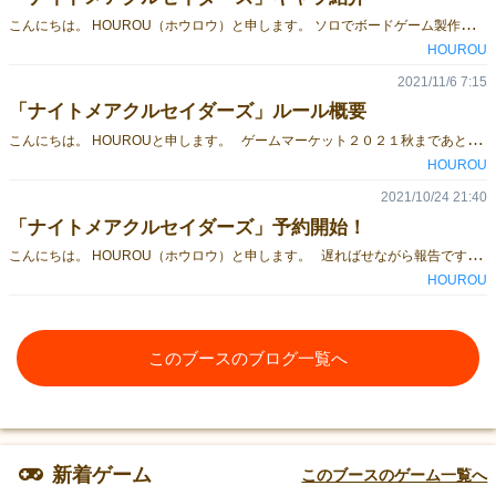
こ
んにちは。 HOUROU（ホウロウ）と申します。 ソロでボードゲーム製作にいそしんでおります。どうぞお見知りおきを。 さて、ゲムマ秋に新作「ナイトメアクルセイダーズ」を頒布します。 ２～５人用の協力ゲームとなっています。マス目状のシートでアクリル駒を動かし、敵を倒してステージを進んでいくゲームです。 概要はこちらのリンクよりご覧ください。 今回はこのゲームに登場するプレイキャラクターを紹介します。 プレイヤーが１人１キャラクターを使用し、キャラクターを成長させていくのはこのゲームの醍醐味の一つです。 また、それぞれ個性とキャラクター性能が異なり、違うキャラクターを使うたびに一味違う楽しさが味わえます。 それでは、以下より紹介します。 【アルファ】 【ベータ】 【デルタ】 【ガンマ】 【シータ】 全部で５キャラクターです。 ２～５人用のゲームですので、５人でプレイする場合は全てのキャラクターを使うことになります。 あなたはどのキャラクターを使いたいですか？(^^） ぜひブースに来て教えてください。 HOUROUはゲムマ秋１日目【チ０３】ブースです。 こちらのリンクより、当日の取り置き予約も承っております。 皆様と会えるのを楽しみにしています。 それではまた。
HOUROU
2021/11/6 7:15
「ナイトメアクルセイダーズ」ルール概要
こ
んにちは。 HOUROUと申します。 ゲームマーケット２０２１秋まであと２週間ですね！ この時期になると、ワクワクが止まりません。 ご興味いただければ、皆様もぜひ【チ０３】ブースに足をお運びください！！ 本日は、ルール概要を公開します。ぜひご覧ください。 アクリル駒やキャラクターの可愛い見た目と裏腹に、戦略的な楽しさが味わえます。 マス目状での選択、仲間と協力してナイトメアを挟んだ時の達成感、自分だけのキャラクター成長、 ぜひ手に取って遊んでみてください。 皆様と会えるのを楽しみにしています。 それではまた。
HOUROU
2021/10/24 21:40
「ナイトメアクルセイダーズ」予約開始！
こ
んにちは。 HOUROU（ホウロウ）と申します。 遅ればせながら報告です！ ゲームマーケット２０２１秋も出展させていただきます！ 今回は新作「ナイトメアクルセイダーズ」（NIGHTMARE CRUSADERS）」を頒布予定です。 その概要をご紹介します。 また、本日より予約を開始しました。 ぜひ取り置き予約をご活用ください(^^） 予約はこちらのリンクより。 当日は1日目【チ03】ブースでお会いしましょう。 それではまた。
HOUROU
このブースのブログ一覧へ
新着ゲーム
このブースのゲーム一覧へ