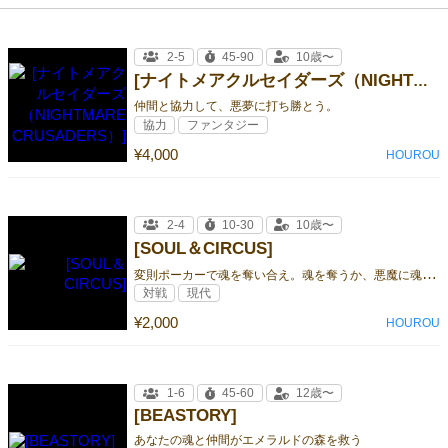
2-5
45-90
10歳〜
[ナイトメアクルセイダーズ（NIGHTMARE CRUSADERS）]
仲間と協力して、悪夢に打ち勝とう。
協力
ファンタジー
¥4,000
HOUROU
2-4
10-30
10歳〜
[SOUL＆CIRCUS]
変
則ポーカーで魂を奪い合え。魂を奪うか、悪魔に魂を売るかはあなた次第。
対戦
現代
¥2,000
HOUROU
1-6
45-60
12歳〜
[BEASTORY]
あなたの魂と仲間がエメラルドの森を救う