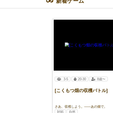
新着ゲーム
3-5
20-30
8歳〜
[こくもつ畑の収穫バトル]
さあ、収穫しよう。――あの畑で。
対戦
自然