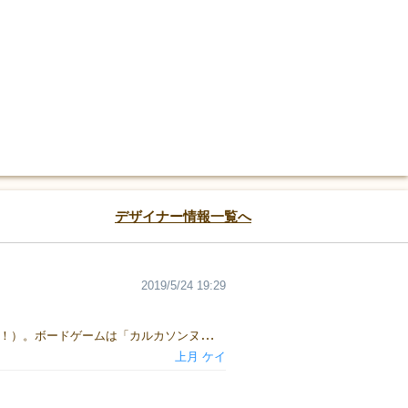
デザイナー情報一覧へ
2019/5/24 19:29
２０１２年よりサークル「Meim」でデジタルゲームを作ってきました（ホームページで公開してます……よろしければ！）。ボードゲームは「カルカソンヌ」や「操り人形」と出会っていらいず〜っと趣味で好き。個人的にこっそりと作ってたはいたのですが、とうとう２０１９年ゲームマーケットで初参戦！ かんたんだけど奥深いゲーム性を出したい！！！
上月 ケイ