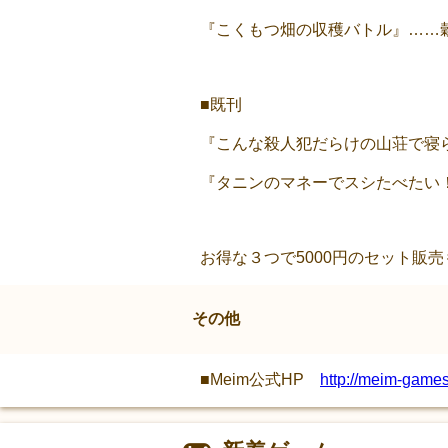
『こくもつ畑の収穫バトル』……穀
■既刊
『こんな殺人犯だらけの山荘で寝ら
『タニンのマネーでスシたべたい！
お得な３つで5000円のセット販
その他
■Meim公式HP
http://meim-game