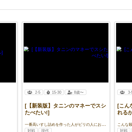
2-5
15-30
8歳〜
3-
[【新装版】タニンのマネーでスシ
[こ
たべたい!]
れるか
一番高いすし詰めを作った人がビリの人におごってもらおうぜ！
対戦
現代
対戦