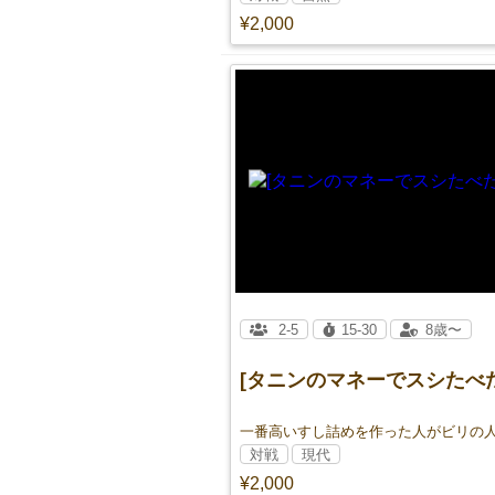
¥2,000
2-5
15-30
8歳〜
[タニンのマネーでスシたべ
対戦
現代
¥2,000