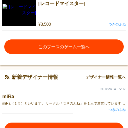
[レコードマイスター]
¥3,500
つきのふね
このブースのゲーム一覧へ
新着デザイナー情報
デザイナー情報一覧へ
2018/9/14 15:07
miRa
m
iRa（ミラ）といいます。 サークル「つきのふね」を１人で運営しています。有志のお手伝いさんに助けてもらいながら、TRPGのオリジナルのシステム・ボードゲーム・クトゥルフ神話TRPGのシナリオを作っています。その他にもTRPGプレイヤーのためのユーティリティ素材など、もっとTRPGが楽しくなるようなものを発信したいと思っています。皆さんの生活がより豊かで楽しいものになるお手伝いができればと思っています！座右の銘は「人生好きなことをして生きる」です。
つきのふね