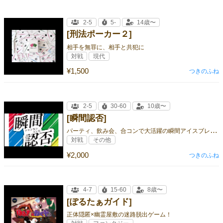
2-5
5-
14歳〜
[刑法ポーカー２]
相手を無罪に、相手と共犯に
対戦
現代
¥1,500
つきのふね
2-5
30-60
10歳〜
[瞬間認否]
パ
ーティ、飲み会、合コンで大活躍の瞬間アイスブレイクゲーム！
対戦
その他
¥2,000
つきのふね
4-7
15-60
8歳〜
[ぽるたぁガイド]
正体隠匿×幽霊屋敷の迷路脱出ゲーム！