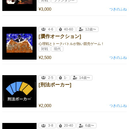
対戦
ファンタジー
¥3,000
つきのふね
4-6
40-60
12歳〜
[贋作オークション]
心理戦とトークバトルが熱い競売ゲーム！
対戦
現代
¥2,500
つきのふね
2-5
1-
14歳〜
[刑法ポーカー]
¥2,000
つきのふね
3-8
20-40
6歳〜