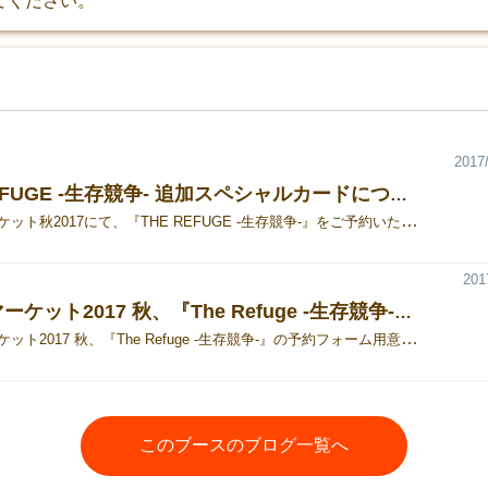
体験してください。
2017/
THE REFUGE -生存競争- 追加スペシャルカードについて
ゲームマーケット秋2017にて、『THE REFUGE -生存競争-』をご予約いただいた方々に 先着で配布を予定している追加スペシャルカードについてですが、 カードのテキストは全て英語となります。 日本語のサマリーを公開いたしますので、ご参照ください。 なお、予約の締め切りは11月30日（木）までとなりますので ご了承のほど、よろしくお願いいたします。
201
ゲームマーケット2017 秋、『The Refuge -生存競争-』の予約フォーム
ゲームマーケット2017 秋、『The Refuge -生存競争-』の予約フォーム用意しました。 ご予約を希望される場合、ご利用ください。 なお、ご予約を頂いた方には特典としてKickstarter限定で配布された 追加スペシャルカードを差し上げます。 追加スペシャルカードは全て英語表記となっていますので、 効果についてはこちらのサマリーをご参照ください。 ※なお、特典は先着順となり、なくなり次第、終了となります。 PC・スマホ共用 : https://ws.formzu.net/fgen/S74087048/ スマホ専用 : https://ws.formzu.net/sfgen/S74087048/ 携帯電話専用 : https://ws.formzu.net/mfgen/S74087048/
このブースのブログ一覧へ