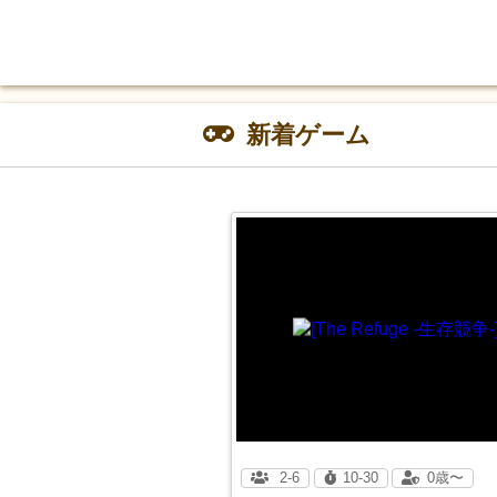
新着ゲーム
2-6
10-30
0歳〜