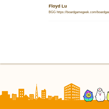
Floyd Lu
BGG https://boardgamegeek.com/boardgam