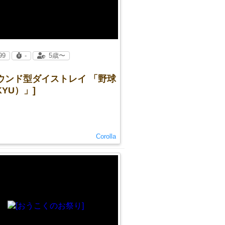
99
-
5歳〜
ウンド型ダイストレイ 「野球
KYU）」]
Corolla