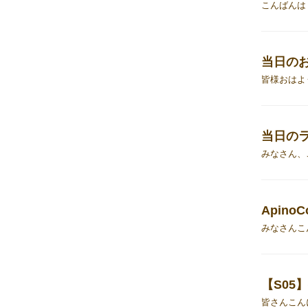
当日の
当日の
Apino
【S05