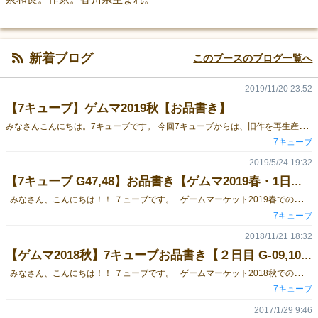
新着ブログ
このブースのブログ一覧へ
2019/11/20 23:52
【7キューブ】ゲムマ2019秋【お品書き】
み
なさんこんにちは。7キューブです。 今回7キューブからは、旧作を再生産致しましたので、 ゲマム2019秋の 1日目 11/23(土) に、 ブース（位置：R-35,36） にて、再販致します。 再販するのは、以下の4作。 ～～～～～～～～～～～～～～～～～～～～～～～～～～～～～～～～～～～～～～～～～～～～～ ★ひとり用ゲーム『うどんエイリアン』 ゲムマ価格￥１，０００ 地球に襲来せしエイリアンから人類を救うため、うどんを作って香川県の人口を増やそう！ ・・・というキャッチフレーズのもと、人気を博したひとり用ゲームの秀作！ 説明書はお薬箱のように、箱の裏に書かれています。 面白いのはフレーバーだけでなく、ソリティアとして優れたゲームシステムになっています！ 簡単にはクリアできない、コシのあるゲーム内容です！ うどんだけに！！ 何度もトライして、少しずつプレイヤースキルが高まっていくのを堪能しつつ、楽しめる内容となっております。 おうどんが好きなら、面白さ倍増！ ゲムマ2019秋では、50個限定の再販です。売り切れ前に、ぜひ、この機会にお求め下さいませ！ 参考動画＞「【ひとり用ゲーム・ゲームマーケット】 うどんエイリアン 【シッポさん】」（ニコニコ動画） ～～～～～～～～～～～～～～～～～～～～～～～～～～～～～～～～～～～～～～～～～～～～～ ★4～6人用ゲーム『恋する魔法』 ゲムマ価格￥１，５００ 人狼ライクな、4～6人用の告白ゲームです。 ニコニコ自作ゲームフェス・ゲームマーケット部門アイデア賞受賞作品。 処理条件やスキルの異なるジョブとなり、 想い人に告白をして結ばれることを競うパーティーゲームです。 実際に告白セリフを言ったりするゲーム進行なので、男女だとドキドキな感じに。 同性同士だと、妙な盛り上がりが…！ 何度もワイワイと遊べる内容となっております。 こちらもゲムマ2019秋にて、50部限定の再販となっております。 ～～～～～～～～～～～～～～～～～～～～～～～～～～～～～～～～～～～～～～～～～～～～～ ★ひとり用ゲーム『猫vsタワー』 ゲムマ価格 ￥１，０００ こちらは、ゲムマ2019春にて販売された前作のひとり用ゲームです。 敵となって現れる高層建造物たちから、無事に猫ちゃんが飛び降りることができるかどうか！？ という斬新なフレーバー！！ 世界中の有名な高層建造物が出てきます！ 太陽の塔から、トランプタワー、スカイツリー、そして果てはバベルの塔まで！ 世界のいろんな高層建造物の勉強にもなって一石二鳥！！ 可愛い猫ちゃんの絵も楽しめる、ほのぼのひとり用ゲームです。 こちらは在庫わずかとなっております。当日はお早めにどうぞ！ 参考動画＞【1人用カードゲーム】 猫vsタワー【ゲームマーケット2019春】（ニコニコ動画） ～～～～～～～～～～～～～～～～～～～～～～～～～～～～～～～～～～～～～～～～～～～～～ ★2～4人用カードゲーム『ポテトチップス・暗闇の迷宮』 ゲムマ価格 ￥１，５００ 実際にポテトチップスを用意して、食べながらプレーするという、 ポテトチップスが大好きな人のための、2～4人用のパーティーゲームです。 迷宮内に散らばるポテトチップスの破片を集め、 １枚のポテトチップスを完成させた者が、 みんなの前で、自慢げに、実際のポテトチップスを食べることができます！！！ お腹を空かせたみんなの前で、ポテトチップスを見せ付けながら食べる行為、その至福をぜひご堪能下さい！！ 自分が見せ付けられた時には、逆上間違いなし！！ ワイワイと楽しみながら遊べるゲームです。 こちらも、在庫わずかとなっております。当日はお早めにどうぞ！ 参考動画＞【2～4人用ゲーム】ポテトチップス・暗闇の迷宮【ゲームマーケット2018秋】（ニコニコ動画） ～～～～～～～～～～～～～～～～～～～～～～～～～～～～～～～～～～～～～～～～～～～～～ さて、7キューブでは、これら以外に、 現在開発中の試作版、 4人用、使い切りの鉛筆ゲーム『シンプル・ワールズ』 ￥５００ を当日頒布予定です。 デバッグを一回もやっていない試作ですので、 そういうの大好き、どんとこいやー！！ という方向けとなっております。 こちらは当日、数部のみの頒布となります。 というわけで、毎回ちょっとおかしな面白い手作りゲームを作っている7キューブからのお知らせでした。 ぜひ、ブース(1日目 R-35,36)まで、遊びに来てくださいませ！！ 当日は、シッポさん本人が売り子をしております！！
7キューブ
2019/5/24 19:32
【7キューブ G47,48】お品書き【ゲムマ2019春・1日目】
みなさん、こんにちは！！ ７ューブです。 ゲームマーケット2019春での、７キューブのお品書きは、 新作１点、旧作１点にて、以下のようになっております。 ～～～ 新作 ～～～ ◆＜新作＞ひとり用ゲーム『 猫 vs タワー 』 ￥１，０００ New!! ～ついつい高い所から飛び降りちゃう猫と、人類の英知の結晶・高層建造物との熱き戦いがここに！ →『 猫 vs タワー 』の説明ページはこちら ＊ ～～～ 前回の作品の再販分も持参します ～～～ ◆2～4人用ゲーム『 ポテトチップス・暗闇の迷宮 』 ￥１，５００ ～ばらばらになったポテトチップスの欠片を組み合わせ、迷宮から脱出せよ！ →『ポテトチップス･暗闇の迷宮』の説明ページはこちら ＊ ～～～～～～～～～～～～～～～～～～～～～～～～～～～ その他、在庫が残っているものも少しですが持って行きます！ 毎度売り切れが発生しておりますので、当日はお早めにお買い求め下さいませ。 ブースは、1日目 5月25日(土) [ G-47,48 ]となっております。 皆様のお越しをお待ちしております！！ ７キューブ(c) ／ アンディーメンテ(c)
7キューブ
2018/11/21 18:32
【ゲムマ2018秋】7キューブお品書き【２日目 G-09,10】
みなさん、こんにちは！！ ７ューブです。 ゲームマーケット2018秋での、７キューブのお品書きは、 新作１点、旧作４点にて、以下のようになっております。 ～～～ 新作 ～～～ ◆＜新作＞2～4人用ゲーム『 ポテトチップス・暗闇の迷宮 』 ￥１，５００ New!! ～ばらばらになったポテトチップスの欠片を組み合わせ、迷宮から脱出せよ！ →『ポテトチップス･暗闇の迷宮』の説明ページはこちら ＊ ～～～ 前回までの作品も持参します ～～～ ◆１人用カードゲーム 『 うどんエイリアン 』 ￥１，０００ ～エイリアンから人類を救うため、うどんを沢山作って、香川県の人口を増やす１人用ゲーム。 毎度好評につき、再販致しました！ →『うどんエイリアン』の説明ページはこちら ＊ ◆4人用ゲーム 『魔界の使者、銭湯へ行く 』 ￥１，５００ ～世にも恐ろしい魔界の使者にも、疲れはあった……。そんな魔界の使者が銭湯へ。 光の騎士チームと2vs2に分かれて戦う4人用ゲームです。 とてもフレーバーのいいゲームなので、再販致しました！ →『魔界の使者、銭湯へ行く』の説明ページはこちら ＊ ◆１人用カードゲーム 『ピッカクス 』 ￥１，０００ ～父の残した大借金を返すため、鉱山で財宝を採掘せよ！ 一人用カードゲーム。 →『ピッカクス』の説明ページはこちら ＊ ◆１人用カードゲーム 『お星様エレメント 』 ￥１，０００ ～色々なエレメントを持つ素材を合成し、最後の一枚の合成を目指す一人用ゲーム。 →『お星様エレメント』の説明ページはこちら ＊ ＊ それぞれ、在庫は僅少となっております。 毎度売り切れが発生しておりますので、当日はお早めにお買い求め下さいませ。 ブースは、2日目 11月25日(日) [ G-09,10 ]となっております。 皆様のお越しをお待ちしております！！ ７キューブ(c) ／ アンディーメンテ(c)
7キューブ
2017/1/29 9:46