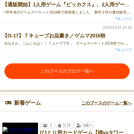
【通販開始】1人用ゲーム『ピッカクス』、2人用ゲーム『はらぺこウォー』【7キューブ】
＊
昨年末のゲームマーケット2016秋で頒布致しました、 新作２作の通信販売を開始しましたので、お知らせ致します！ ～～～～～～～～～～～～～～～～～～～～～～～～～ ◆ひとり用カードゲーム『ピッカクス』 ひとり用の、鉱山採掘カードゲームです。 pixivBOOTHにて、￥1,000で取り扱っております。 →通販はこちら ↑こんなカードが入っております。 ～～～～～～～～～～～～～～～～～～～～～～～～ ◆２人用カードゲーム『はらぺこウォー！』 ２人で対戦するカードゲームです。 pixivBOOTHにて、￥1,000で取り扱っております。 →通販はこちら ↑こんなカードが入っております。 他にも、７キューブでは、 １人用カードゲーム『うどんエイリアン』、 １人用カードゲーム『ブラックホール人情』、 ４～６人用カードゲーム『恋する魔法』 など、面白いテーブルゲームを扱っております。
7キューブ
2016/12/10 10:19
【O-17】７キューブお品書き／ゲムマ2016秋
みなさん、こんにちは！！ ７ューブです。 ゲームマーケット2016秋での、７キューブのお品書きは、 新作２点、旧作３点にて、以下のようになっております。 ～～～ 新作 ～～～ ◆＜新作＞１人用・鉱山採掘ゲーム『 ピッカクス 』 ￥１，０００ New!! ～廃鉱山でダイヤを採掘し、父が遺した大借金を返済する１人用カードゲーム ◆＜新作＞２人用・対戦ゲーム『 はらぺこウォー！ 』 ￥１，０００ New!! ～食欲と武力によって、命がけの戦いを乗り越えろ！はらぺこ２人対戦ゲーム。 ～～～ 前回までの作品も持参します ～～～ ◆１人用カードゲーム 『 うどんエイリアン 』 ￥１，０００ ～エイリアンから人類を救うため、うどんを沢山作って、香川県の人口を増やす１人用ゲーム。 ◆１人用カードゲーム 『ブラックホール人情 』 ￥１，５００ ～"良いこと"をして、人情によって、ブラックホールに吸い込まれる地球を救う１人用ゲーム。 ◆１人用カードゲーム 『 猫リニアモーターカー 』 ￥２，０００ ～猫が発する電磁力によって動く、"猫リニア"で、３分以内に南極へ行き、ラーメンが伸びる前に食べる１人用ゲーム。 ◆４～６人用カードゲーム 『 恋する魔法 』 ￥１，５００ ～職業と魔法を駆使し、好きな想い人への告白をシミュレーションする、カジュアル告白パーティーゲーム。 それぞれ、在庫は僅少となっております。 毎度売り切れが発生しておりますので、お早めにお買い求め下さいませ。 ブース位置は[ O-17 ]となっております。 皆様のお越しをお待ちしております！！ ７キューブ(c) ／ アンディーメンテ(c)
7キューブ
このブースのブログ一覧へ
新着ゲーム
このブースのゲーム一覧へ
1
5-15
9歳〜
[ひとり用カードゲーム【猫vsタワー】7キューブ]