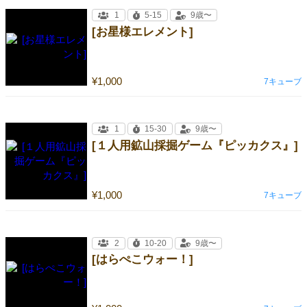
1
5-15
9歳〜
[お星様エレメント]
¥1,000
7キューブ
1
15-30
9歳〜
[１人用鉱山採掘ゲーム『ピッカクス』]
¥1,000
7キューブ
2
10-20
9歳〜
[はらぺこウォー！]