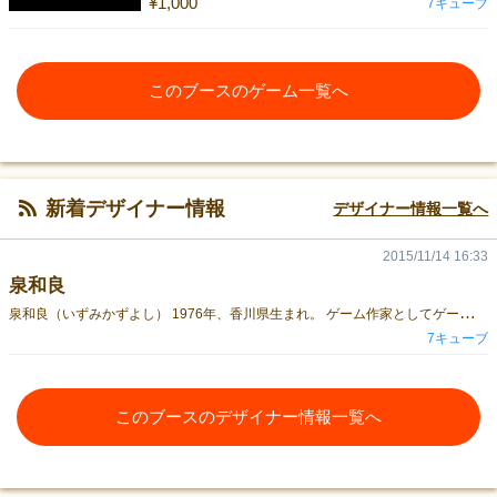
¥1,000
7キューブ
このブースのゲーム一覧へ
新着デザイナー情報
デザイナー情報一覧へ
2015/11/14 16:33
泉和良
泉
和良（いずみかずよし） 1976年、香川県生まれ。 ゲーム作家としてゲーム制作サークル『アンディーメンテ』を主催。 小説家、音楽家。 2014年より、『７キューブ』を立ち上げ、 ゲームマーケットで自作アナログゲームを販売。 ポーンさんの友達。
7キューブ
このブースのデザイナー情報一覧へ