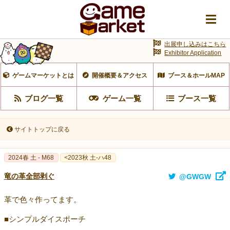
出展申し込みはこちら
Exhibitor Application
ゲームマーケットとは
開催概要＆アクセス
ブース＆ホールMAP
ブログ一覧
ゲーム一覧
ブース一覧
サイトトップに戻る
2024春 土 - M68
<2023秋 土-ハ48
竜の革全部剥ぐ
@GWGW
革で色々作ってます。
■シンプルダイスポーチ