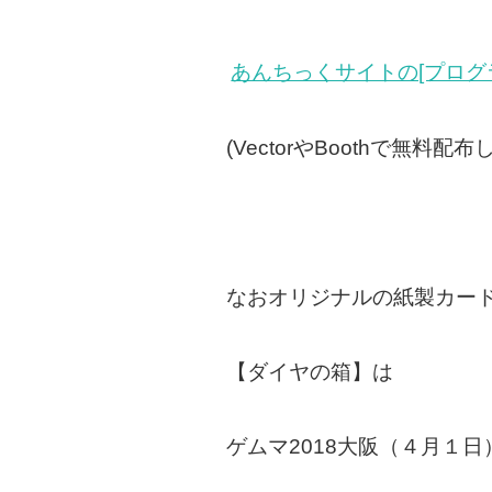
あんちっくサイトの[プログ
(VectorやBoothで無料配
なおオリジナルの紙製カー
【ダイヤの箱】は
ゲムマ2018大阪（４月１