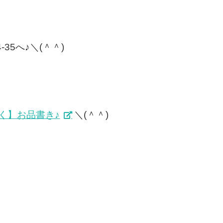
35へ♪＼(＾＾)
っく】お品書き♪
＼(＾＾)