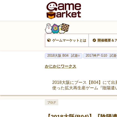
ゲームマーケットとは
開催概要＆
2018大阪 B04
試遊○
2017神戸 G10
試遊
かじかじワークス
2018大阪にブース【B04】に
使った拡大再生産ゲーム『陰陽遣い
ブログ
【2018大阪(B04)】『陰