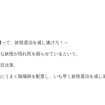
遣
って、妖怪退治を成し遂げろ！～
夜な妖怪が現れ民を困らせているという。
出目次第。
上にうまく陰陽師を配置し、いち早く妖怪退治を成し