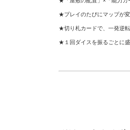
★「屋敷の配置」×「能力カ
★プレイのたびにマップが
★切り札カードで、一発逆
★１回ダイスを振るごとに