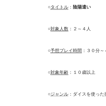
○
タイトル
：
陰陽遣い
○
対象人数
：２～４人
○
予想プレイ時間
：３０分～
○
対象年齢
：１０歳以上
○
ジャンル
：ダイスを使った