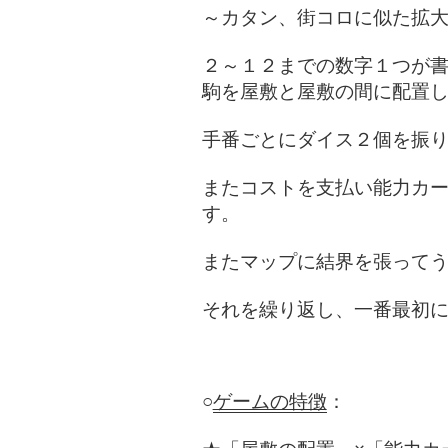
～カタン、街コロに似た拡
２～１２までの数字１つが書
駒を屋敷と屋敷の間に配置
手番ごとにダイス２個を振
またコストを支払い能力カ
す。
またマップに結界を張って
それを繰り返し、一番最初
○
ゲームの特徴
：