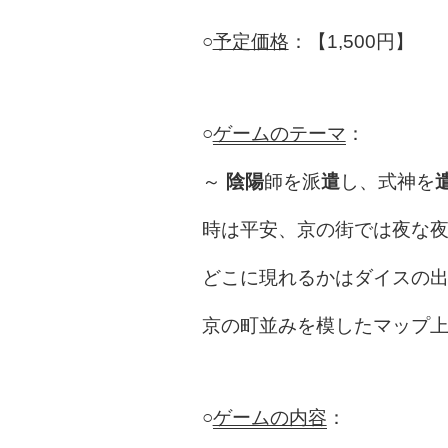
○
予定価格
：【1,500円】
○
ゲームのテーマ
：
～
陰陽
師を派
遣
し、式神を
時は平安、京の街では夜な
どこに現れるかはダイスの
京の町並みを模したマップ
○
ゲームの内容
：