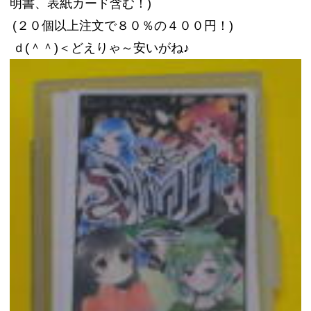
明書、表紙カード含む！)
(２０個以上注文で８０％の４００円！)
ｄ(＾＾)＜どえりゃ～安いがね♪